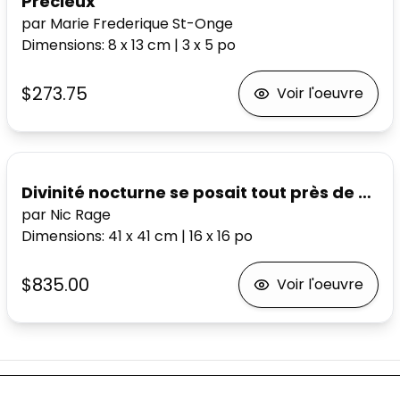
Précieux
par Marie Frederique St-Onge
Dimensions
:
8 x 13
cm
|
3 x 5
po
$273.75
Voir l'oeuvre
Divinité nocturne se posait tout près de moi
par Nic Rage
Dimensions
:
41 x 41
cm
|
16 x 16
po
$835.00
Voir l'oeuvre