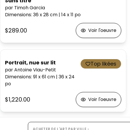
Sans titre
par Timoh Garcia
Dimensions
:
36 x 28
cm
|
14 x 11
po
$289.00
Voir l'oeuvre
Portrait, nue sur lit
Top likées
par Antoine Viau-Petit
Dimensions
:
91 x 61
cm
|
36 x 24
po
$1,220.00
Voir l'oeuvre
ACHETER DE L'ART PAR VILLE
›