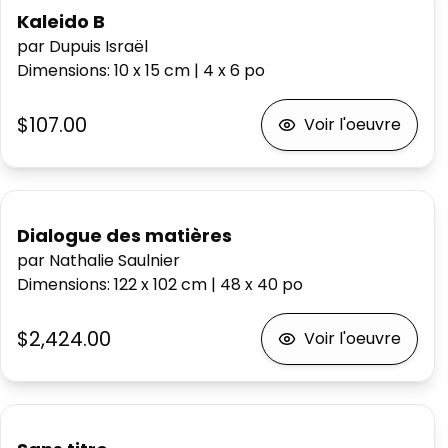
Kaleido B
par Dupuis Israël
Dimensions
:
10 x 15
cm
|
4 x 6
po
$107.00
Voir l'oeuvre
Dialogue des matières
par Nathalie Saulnier
Dimensions
:
122 x 102
cm
|
48 x 40
po
$2,424.00
Voir l'oeuvre