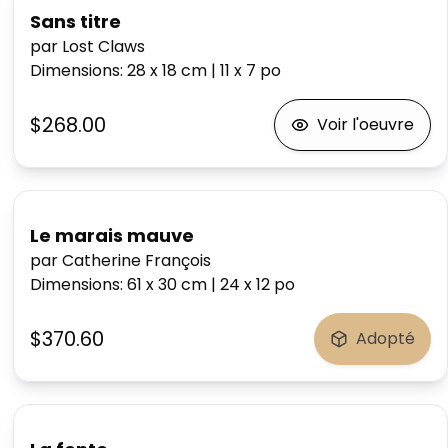
Sans titre
par Lost Claws
Dimensions
:
28 x 18
cm
|
11 x 7
po
$268.00
Voir l'oeuvre
Le marais mauve
par Catherine François
Dimensions
:
61 x 30
cm
|
24 x 12
po
$370.60
Adopté