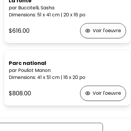
La fonte
par Buccitelli, Sasha
Dimensions
:
51 x 41
cm
|
20 x 16
po
$616.00
Voir l'oeuvre
Parc national
par Pouliot Manon
Dimensions
:
41 x 51
cm
|
16 x 20
po
$808.00
Voir l'oeuvre