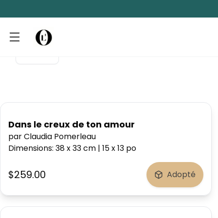
Filtres
Dans le creux de ton amour
par Claudia Pomerleau
Dimensions
:
38 x 33
cm
|
15 x 13
po
$259.00
Adopté