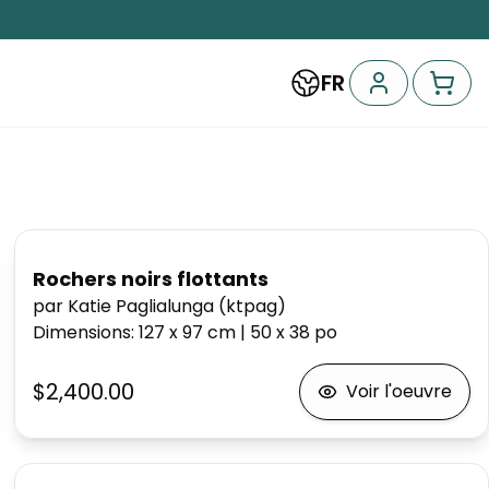
FR
Rochers noirs flottants
par Katie Paglialunga (ktpag)
Dimensions
:
127 x 97
cm
|
50 x 38
po
$2,400.00
Voir l'oeuvre