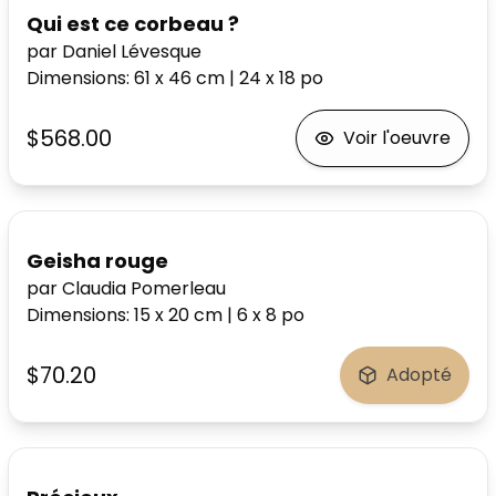
Qui est ce corbeau ?
par Daniel Lévesque
Dimensions
:
61 x 46
cm
|
24 x 18
po
$568.00
Voir l'oeuvre
Geisha rouge
par Claudia Pomerleau
Dimensions
:
15 x 20
cm
|
6 x 8
po
$70.20
Adopté