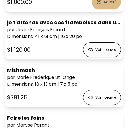
$1,000.00
Adopté
je t'attends avec des framboises dans une vallée mexicaine
par Jean-François Émard
Dimensions
:
41 x 51
cm
|
16 x 20
po
$1,120.00
Voir l'oeuvre
Mishmash
par Marie Frederique St-Onge
Dimensions
:
18 x 13
cm
|
7 x 5
po
$791.25
Voir l'oeuvre
Faire les foins
par Maryse Parant