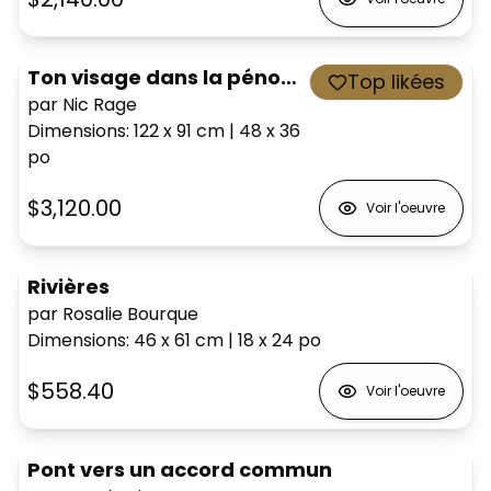
Ton visage dans la pénombre
Top likées
par Nic Rage
Dimensions
:
122 x 91
cm
|
48 x 36
po
$3,120.00
Voir l'oeuvre
Rivières
par Rosalie Bourque
Dimensions
:
46 x 61
cm
|
18 x 24
po
$558.40
Voir l'oeuvre
Pont vers un accord commun