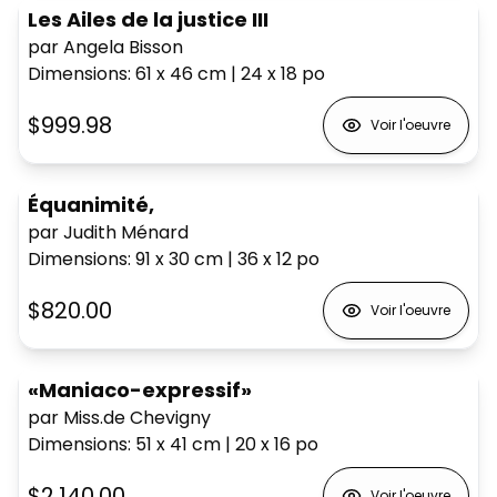
Les Ailes de la justice III
par Angela Bisson
Dimensions
:
61 x 46
cm
|
24 x 18
po
$999.98
Voir l'oeuvre
Équanimité,
par Judith Ménard
Dimensions
:
91 x 30
cm
|
36 x 12
po
$820.00
Voir l'oeuvre
«Maniaco-expressif»
par Miss.de Chevigny
Dimensions
:
51 x 41
cm
|
20 x 16
po
$2,140.00
Voir l'oeuvre