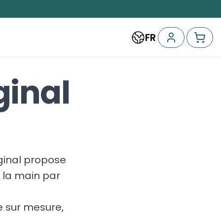
FR
ginal
iginal propose
 la main par
 sur mesure,