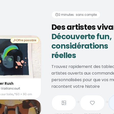
tistes vivants
Découve
2 minutes · sans compte
Des artistes viv
Découverte fun,
Offre possible
considérations
réelles
Trouvez rapidement des tablea
artistes ouverts aux command
personnalisées pour que vos m
er Rush
racontent votre histoire
 Vaillancourt
 sur toile
60 × 90 cm