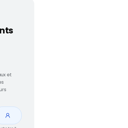
rte fun, considération
ants
ux et
es
urs