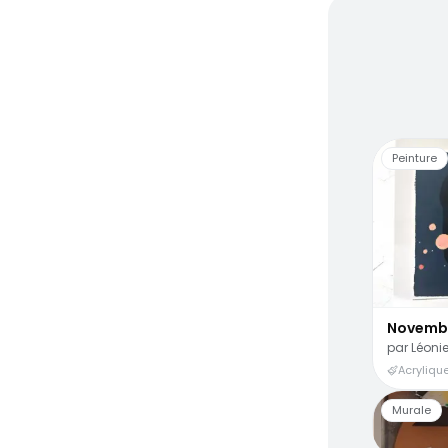
Des ar
Peinture
Novemb
par
Léonie
Acrylique
Murale