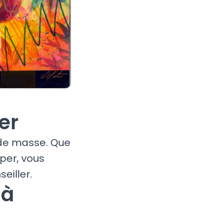
er
 de masse. Que
per, vous
eiller.
 à