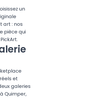
oisissez un
iginale
 art : nos
e pièce qui
PickArt.
alerie
rketplace
réels et
eux galeries
 à Quimper,