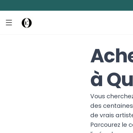
Ache
à Q
Vous cherchez 
des centaines 
de vrais artis
Parcourez le 