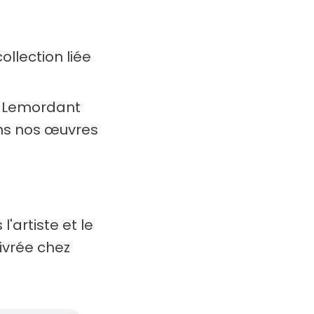
ollection liée
n Lemordant
ans nos œuvres
l'artiste et le
livrée chez