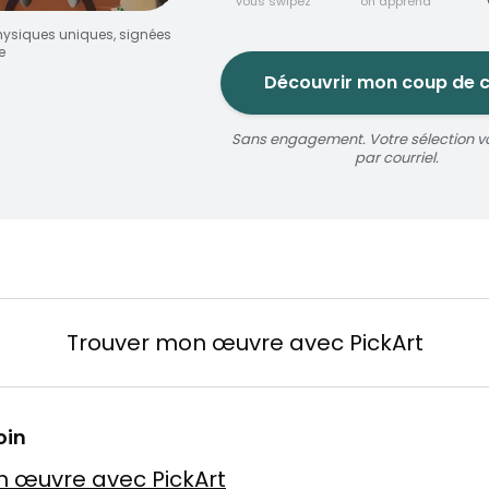
vous swipez
on apprend
ysiques uniques, signées
e
Découvrir mon coup de 
Sans engagement. Votre sélection v
jaune
par courriel.
oize
érosol
3 × 5 m
Réservable 20 min
Trouver mon œuvre avec PickArt
n
oin
 Baslyk
 toile
75 × 75 cm
 œuvre avec PickArt