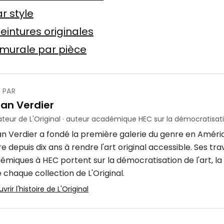
Offre possible
r style
eintures originales
murale par pièce
 PAR
ube
ian Verdier
crylique
4 × 7 m
teur de L'Original · auteur académique HEC sur la démocratisatio
an Verdier a fondé la première galerie du genre en Améri
 depuis dix ans à rendre l'art original accessible. Ses tr
émiques à HEC portent sur la démocratisation de l'art, la 
 chaque collection de L'Original.
rir l'histoire de L'Original
 d'ocre