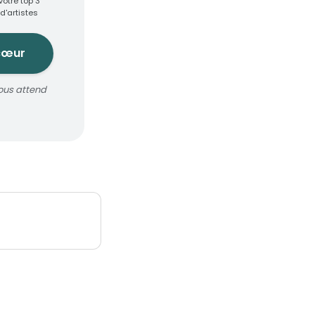
votre top 3
d'artistes
cœur
ous attend