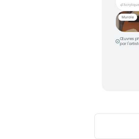
Acrylique
Murale
Œuvres ph
par l'artist
Smiley 
par
MakeN
Murale a
Peinture