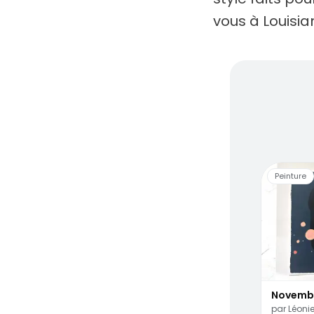
vous à Louisia
Des ar
Peinture
Novemb
par
Léonie