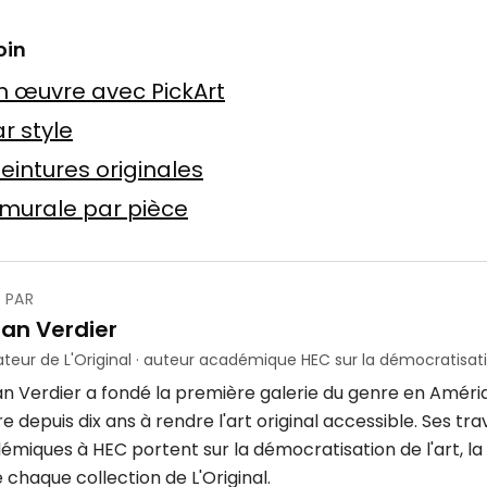
n
oin
 Baslyk
 toile
75 × 75 cm
 œuvre avec PickArt
Offre possible
r style
eintures originales
murale par pièce
 PAR
ube
ian Verdier
crylique
4 × 7 m
teur de L'Original · auteur académique HEC sur la démocratisatio
an Verdier a fondé la première galerie du genre en Améri
 depuis dix ans à rendre l'art original accessible. Ses tr
émiques à HEC portent sur la démocratisation de l'art, la 
 chaque collection de L'Original.