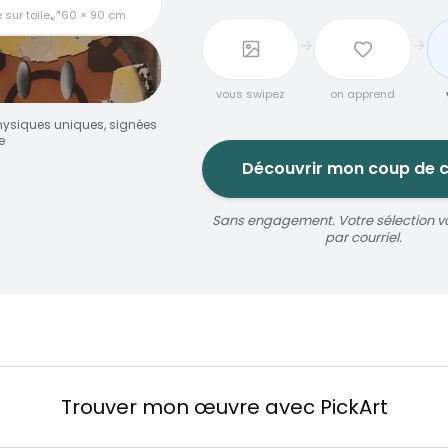
 sur toile
60 × 90 cm
vous swipez
on apprend
ysiques uniques, signées
e
Découvrir mon coup de 
Sans engagement. Votre sélection v
jaune
par courriel.
oize
érosol
3 × 5 m
Réservable 20 min
Trouver mon œuvre avec PickArt