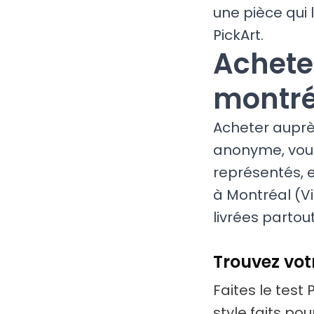
une pièce qui 
PickArt.
Achete
montré
Acheter auprè
anonyme, vous 
représentés, 
à Montréal (Vi
livrées partou
Trouvez votr
Faites le test 
style faits po