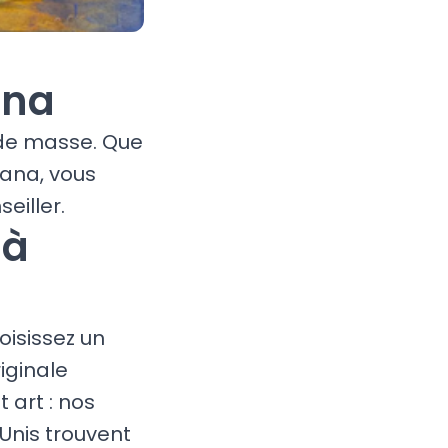
ana
 de masse. Que
iana, vous
eiller.
 à
oisissez un
iginale
 art : nos
-Unis trouvent