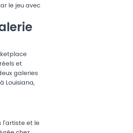
ar le jeu avec
alerie
rketplace
réels et
eux galeries
à Louisiana,
l'artiste et le
livrée chez