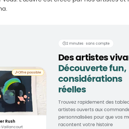
na.
tistes vivants
Découve
2 minutes · sans compte
Des artistes viv
Découverte fun,
Offre possible
considérations
réelles
Trouvez rapidement des tablea
artistes ouverts aux command
personnalisées pour que vos m
er Rush
racontent votre histoire
 Vaillancourt