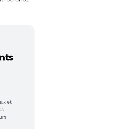
rte fun, considération
ants
ux et
es
urs