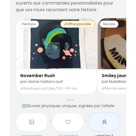
ouverts aux commandes personnalisées pour
que vos murs racontent votre histoire
Peinture
Offre possible
Murale
November Rush
Smiley jaune
par
Léonie Vaillancourt
par
MakeNoize
Acrylique sur toile
60 × 90 cm
Murale aérosol
3
Œuvres physiques uniques, signées par l'artiste
vous swipez
on apprend
votre top 3