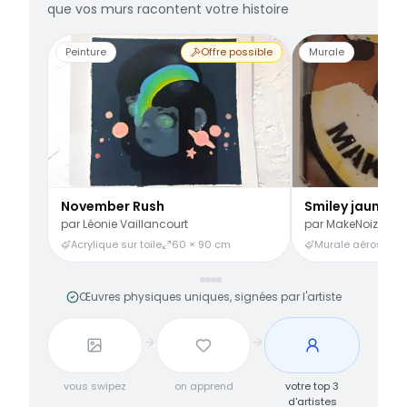
que vos murs racontent votre histoire
Peinture
Offre possible
Murale
November Rush
Smiley jaune
par
Léonie Vaillancourt
par
MakeNoize
Acrylique sur toile
60 × 90 cm
Murale aérosol
3
Œuvres physiques uniques, signées par l'artiste
vous swipez
on apprend
votre top 3
d'artistes