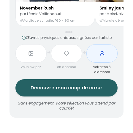
November Rush
Smiley jaune
par
Léonie Vaillancourt
par
MakeNoize
Acrylique sur toile
60 × 90 cm
Murale aérosol
3
Œuvres physiques uniques, signées par l'artiste
vous swipez
on apprend
votre top 3
d'artistes
Découvrir mon coup de cœur
Sans engagement. Votre sélection vous attend par
courriel.