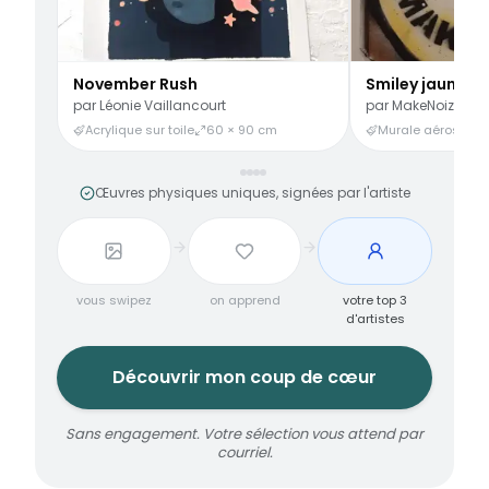
November Rush
Smiley jaune
par
Léonie Vaillancourt
par
MakeNoize
Acrylique sur toile
60 × 90 cm
Murale aérosol
3
Œuvres physiques uniques, signées par l'artiste
vous swipez
on apprend
votre top 3
d'artistes
Découvrir mon coup de cœur
Sans engagement. Votre sélection vous attend par
courriel.