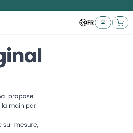
FR
ginal
inal propose
 la main par
 sur mesure,