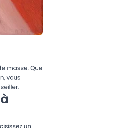
 de masse. Que
n, vous
eiller.
 à
oisissez un