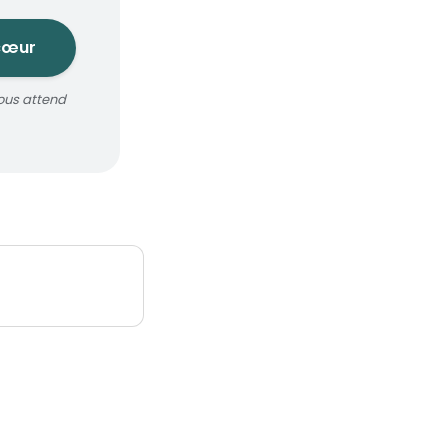
cœur
ous attend