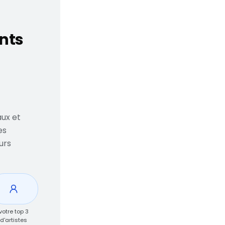
ants
ux et
es
urs
votre top 3
d'artistes