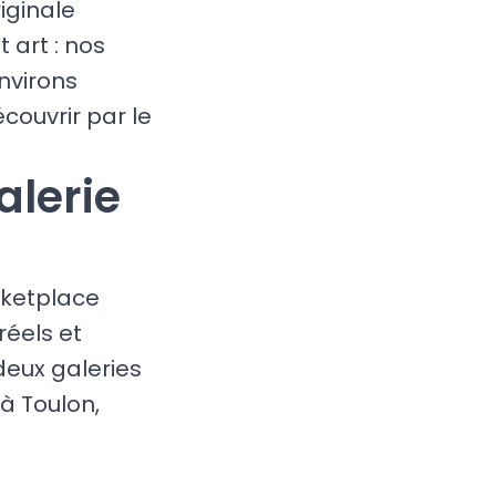
iginale
 art : nos
nvirons
couvrir par le
alerie
rketplace
réels et
eux galeries
à Toulon,