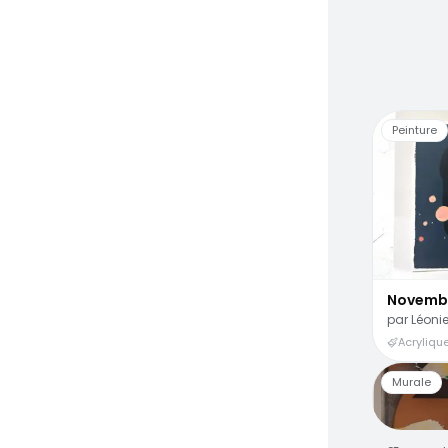
Peinture
Novemb
par
Léonie
Acrylique
Murale