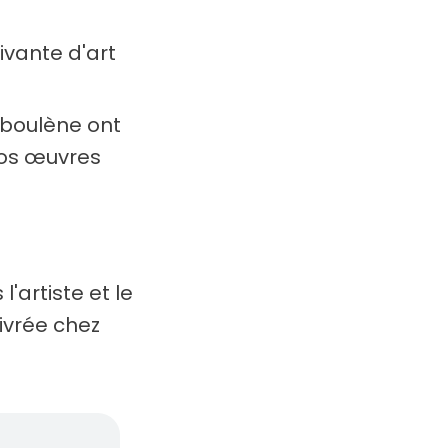
ivante d'art
aboulène ont
nos œuvres
l'artiste et le
livrée chez
rte fun, considération