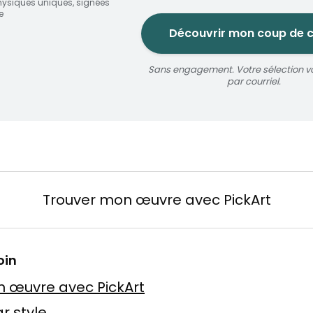
ysiques uniques, signées
e
Découvrir mon coup de 
Sans engagement. Votre sélection v
jaune
par courriel.
oize
érosol
3 × 5 m
Réservable 20 min
Trouver mon œuvre avec PickArt
n
oin
 Baslyk
 toile
75 × 75 cm
 œuvre avec PickArt
Offre possible
r style