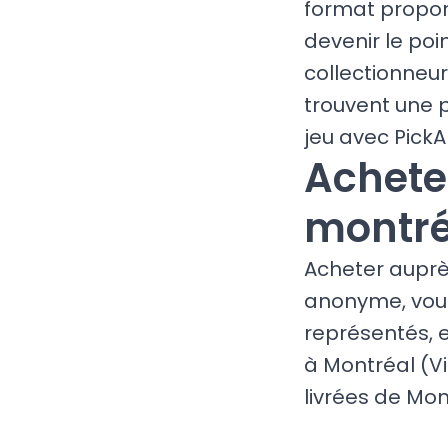
format proport
devenir le poi
collectionneu
trouvent une p
jeu avec PickAr
Achete
montré
Acheter auprè
anonyme, vous 
représentés, 
à Montréal (Vi
livrées de Mon