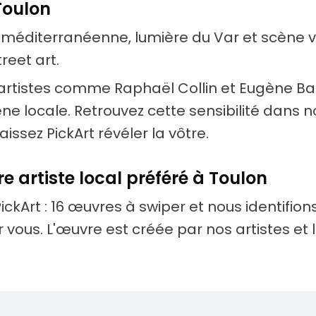
Toulon
e méditerranéenne, lumière du Var et scène v
reet art.
 artistes comme Raphaël Collin et Eugène B
ne locale. Retrouvez cette sensibilité dans 
laissez PickArt révéler la vôtre.
e artiste local préféré à Toulon
PickArt : 16 œuvres à swiper et nous identifions 
ur vous. L'œuvre est créée par nos artistes et 
tistes vivants
Découve