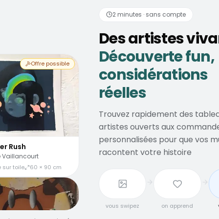
2 minutes · sans compte
Des artistes viv
Découverte fun,
Offre possible
considérations
réelles
Trouvez rapidement des tablea
artistes ouverts aux command
personnalisées pour que vos m
er Rush
racontent votre histoire
 Vaillancourt
 sur toile
60 × 90 cm
vous swipez
on apprend