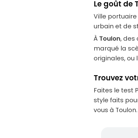
Le goût de 
Ville portuair
urbain et de st
À
Toulon
, des
marqué la scè
originales, ou 
Trouvez votr
Faites le test 
style faits po
vous à Toulon.
Des ar