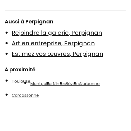
Aussi à Perpignan
Rejoindre la galerie
,
Perpignan
Art en entreprise
,
Perpignan
Estimez vos œuvres
,
Perpignan
À proximité
Toulouse
Montpellier
Nîmes
Béziers
Narbonne
Carcassonne