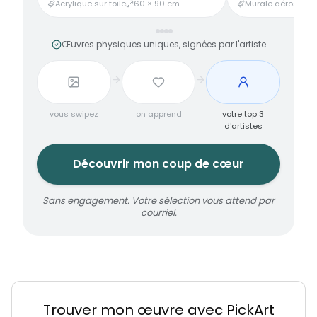
Acrylique sur toile
60 × 90 cm
Murale aérosol
3
Œuvres physiques uniques, signées par l'artiste
vous swipez
on apprend
votre top 3
d'artistes
Découvrir mon coup de cœur
Sans engagement. Votre sélection vous attend par
courriel.
Trouver mon œuvre avec PickArt