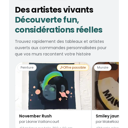
Des artistes vivants
Découverte fun,
considérations réelles
Trouvez rapidement des tableaux et artistes
ouverts aux commandes personnalisées pour
que vos murs racontent votre histoire
Peinture
Offre possible
Murale
November Rush
Smiley jaune
par
Léonie Vaillancourt
par
MakeNoize
Acrylique sur toile
60 × 90 cm
Murale aérosol
3