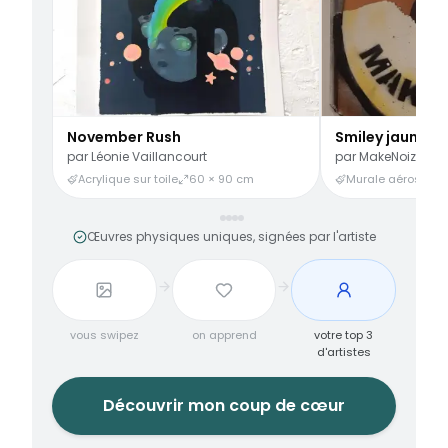
November Rush
Smiley jaune
par
Léonie Vaillancourt
par
MakeNoize
Acrylique sur toile
60 × 90 cm
Murale aérosol
3
Œuvres physiques uniques, signées par l'artiste
vous swipez
on apprend
votre top 3
d'artistes
Découvrir mon coup de cœur