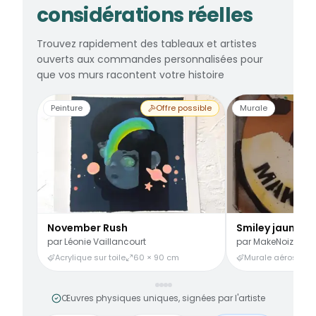
considérations réelles
Trouvez rapidement des tableaux et artistes
ouverts aux commandes personnalisées pour
que vos murs racontent votre histoire
Peinture
Offre possible
Murale
November Rush
Smiley jaune
par
Léonie Vaillancourt
par
MakeNoize
Acrylique sur toile
60 × 90 cm
Murale aérosol
3
Œuvres physiques uniques, signées par l'artiste