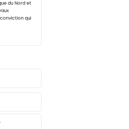
que du Nord et
avaux
conviction qui
?