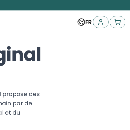
FR
ginal
al propose des
main par de
l et du