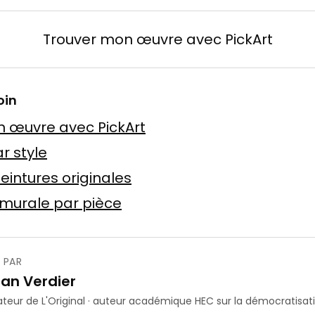
Trouver mon œuvre avec PickArt
n
oin
 Baslyk
 toile
75 × 75 cm
 œuvre avec PickArt
Offre possible
r style
eintures originales
murale par pièce
 PAR
ube
ian Verdier
crylique
4 × 7 m
teur de L'Original · auteur académique HEC sur la démocratisatio