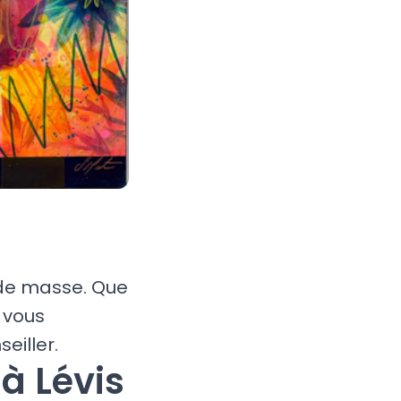
 de masse. Que
 vous
eiller.
à Lévis