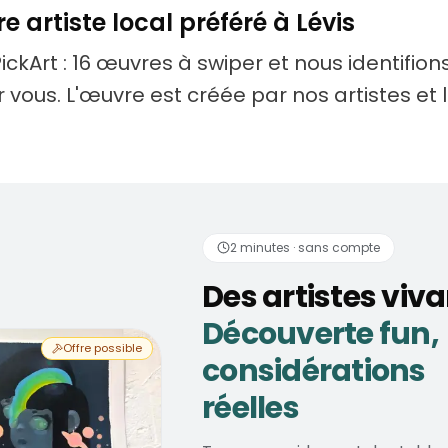
e artiste local préféré à Lévis
PickArt : 16 œuvres à swiper et nous identifions 
ur vous. L'œuvre est créée par nos artistes et 
tistes vivants
Découve
2 minutes · sans compte
Des artistes viv
Découverte fun,
Offre possible
considérations
réelles