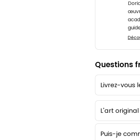
Dori
Peinture
œuvre
acad
guide
Découv
Mémoire
Questions f
par
Ankh
Techniqu
Peinture
Livrez-vous 
L'art origina
Puis-je com
Novemb