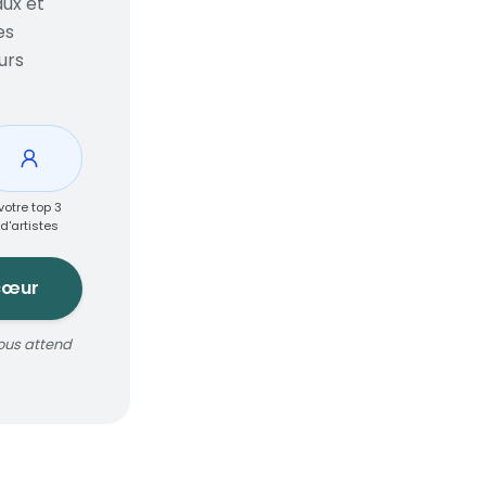
ux et
es
urs
votre top 3
d'artistes
cœur
ous attend