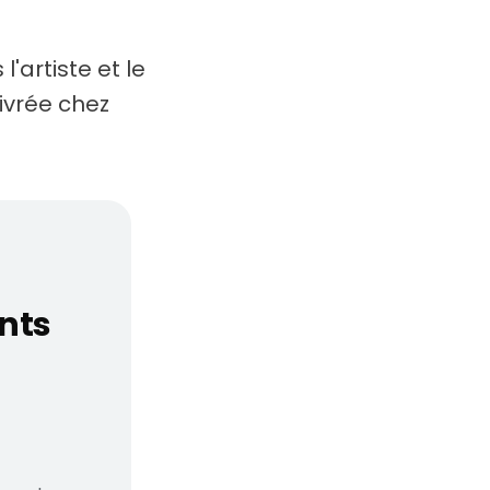
l'artiste et le
livrée chez
rte fun, considération
ants