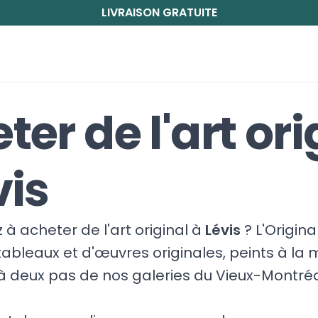
LIVRAISON GRATUITE
ter de l'art ori
vis
à acheter de l'art original à
Lévis
? L'Origin
ableaux et d'œuvres originales, peints à la 
, à deux pas de nos galeries du Vieux-Montréa