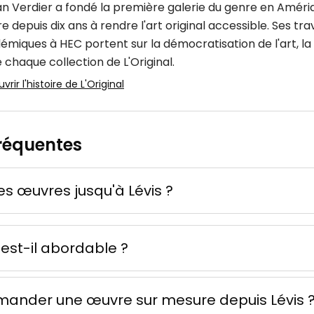
an Verdier a fondé la première galerie du genre en Améri
 depuis dix ans à rendre l'art original accessible. Ses tr
émiques à HEC portent sur la démocratisation de l'art, la 
 chaque collection de L'Original.
rir l'histoire de L'Original
 d'ocre
réquentes
one
e mixte
50 × 70 cm
Offre possible
les œuvres jusqu'à Lévis ?
l est-il abordable ?
mander une œuvre sur mesure depuis Lévis 
er Rush