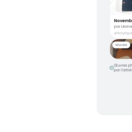
Novemb
par
Léonie
Acrylique
Murale
Œuvres ph
par l'artist
Smiley 
par
MakeN
Murale a
Peinture