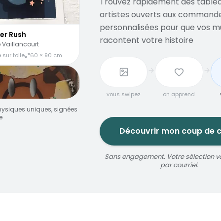
Trouvez rapidement des tablea
artistes ouverts aux command
personnalisées pour que vos m
er Rush
racontent votre histoire
 Vaillancourt
 sur toile
60 × 90 cm
vous swipez
on apprend
ysiques uniques, signées
e
Découvrir mon coup de 
Sans engagement. Votre sélection v
jaune
par courriel.
oize
érosol
3 × 5 m
Réservable 20 min