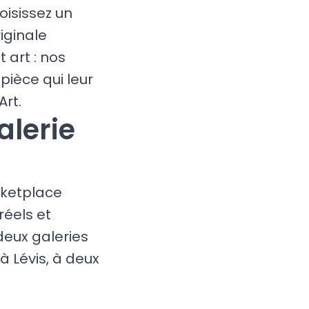
oisissez un
iginale
 art : nos
pièce qui leur
Art.
alerie
rketplace
réels et
eux galeries
à Lévis, à deux