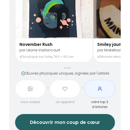
November Rush
Smiley jaune
par
Léonie Vaillancourt
par
MakeNoize
Acrylique sur toile
60 × 90 cm
Murale aérosol
3
Œuvres physiques uniques, signées par l'artiste
vous swipez
on apprend
votre top 3
d'artistes
Découvrir mon coup de cœur