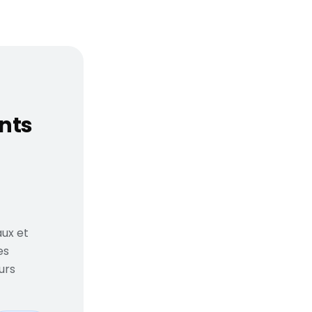
rte fun, considération
ants
ux et
es
urs