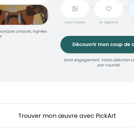
vous swipez
on apprend
ysiques uniques, signées
e
Découvrir mon coup de 
Sans engagement. Votre sélection v
jaune
par courriel.
oize
érosol
3 × 5 m
Réservable 20 min
Trouver mon œuvre avec PickArt