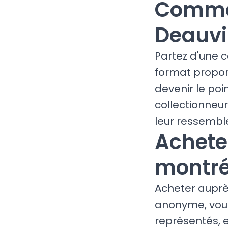
Commen
Deauvi
Partez d'une c
format proport
devenir le poi
collectionneu
leur ressemble
Achete
montré
Acheter auprè
anonyme, vous 
représentés, 