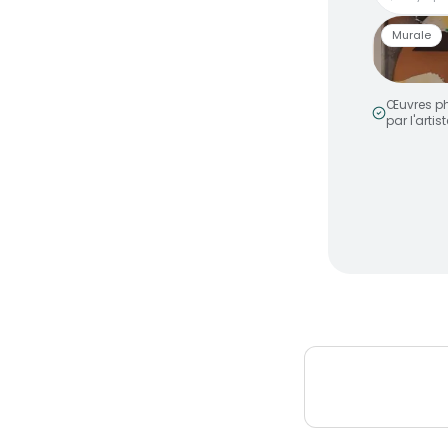
Murale
Œuvres ph
par l'artist
Smiley 
par
MakeN
Murale a
Peinture