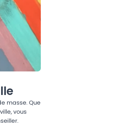
lle
 de masse. Que
ille, vous
eiller.