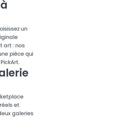
 à
oisissez un
iginale
 art : nos
une pièce qui
PickArt.
alerie
rketplace
réels et
eux galeries