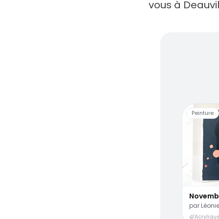
vous à Deauvil
Des ar
Peinture
Novemb
par
Léonie
Acrylique