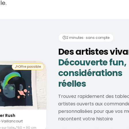
le.
tistes vivants
Découve
2 minutes · sans compte
Des artistes viv
Découverte fun,
Offre possible
considérations
réelles
Trouvez rapidement des tablea
artistes ouverts aux command
personnalisées pour que vos m
er Rush
racontent votre histoire
 Vaillancourt
 sur toile
60 × 90 cm