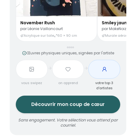
November Rush
Smiley jaune
par
Léonie Vaillancourt
par
MakeNoize
Acrylique sur toile
60 × 90 cm
Murale aérosol
3
Œuvres physiques uniques, signées par l'artiste
vous swipez
on apprend
votre top 3
d'artistes
Découvrir mon coup de cœur
Sans engagement. Votre sélection vous attend par
courriel.