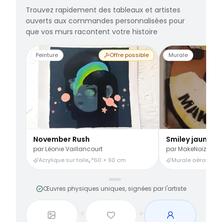
Trouvez rapidement des tableaux et artistes
ouverts aux commandes personnalisées pour
que vos murs racontent votre histoire
Peinture
Offre possible
Murale
November Rush
Smiley jaune
par
Léonie Vaillancourt
par
MakeNoize
Acrylique sur toile
60 × 90 cm
Murale aérosol
3
Œuvres physiques uniques, signées par l'artiste