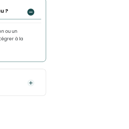
au ?
on ou un
tégrer à la