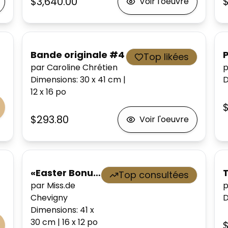
$3,640.00
Voir l'oeuvre
Bande originale #4
Top likées
par Caroline Chrétien
p
Dimensions
:
30 x 41
cm
|
D
12 x 16
po
$293.80
Voir l'oeuvre
«Easter Bonus »
Top consultées
par Miss.de
p
Chevigny
D
Dimensions
:
41 x
30
cm
|
16 x 12
po