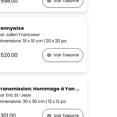
$598.00
Voir l'oeuvre
Pennywise
ar Julien Francoeur
imensions
:
51 x 51
cm
|
20 x 20
po
$520.00
Voir l'oeuvre
Transmission: Hommage à Yan Curtis,
ar Eric St-Jean
imensions
:
30 x 30
cm
|
12 x 12
po
$301.00
Voir l'oeuvre