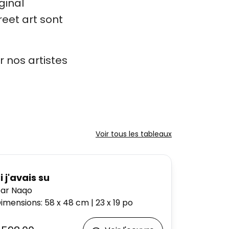
ginal
eet art sont
r nos artistes
Voir tous les tableaux
i j'avais su
ar Naqo
imensions
:
58 x 48
cm
|
23 x 19
po