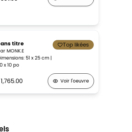
ans titre
Top likées
ar MONK.E
imensions
:
51 x 25
cm
|
0 x 10
po
1,765.00
Voir l'oeuvre
els