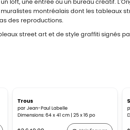
un loft, une entrée ou un bureau créatif. L'Ori
muralistes montréalais dont les tableaux str
pas des reproductions.
leaux street art et de style graffiti signés pa
Trous
S
par Jean-Paul Labelle
p
Dimensions
:
64 x 41
cm
|
25 x 16
po
D