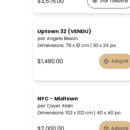
$3,576.00
Voir l'oeuvre
Uptown 32 (VENDU)
par Angela Bisson
Dimensions
:
76 x 61
cm
|
30 x 24
po
$1,480.00
Adopté
NYC - Midtown
par Cayer Alain
Dimensions
:
102 x 102
cm
|
40 x 40
po
$2,000.00
Adopté