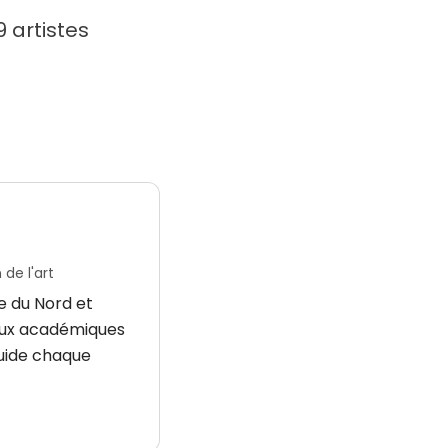
 artistes
de l'art
e du Nord et
vaux académiques
guide chaque