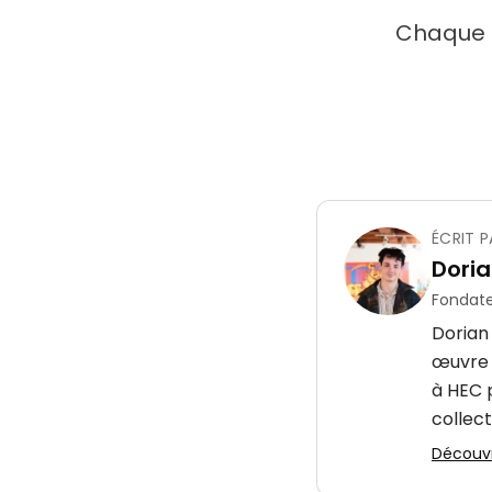
Chaque t
ÉCRIT P
Doria
Fondate
Dorian
œuvre d
à HEC p
collect
Découvri