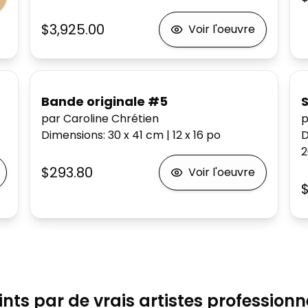
$3,925.00
Voir l'oeuvre
Bande originale #5
S
par Caroline Chrétien
p
Dimensions
:
30 x 41
cm
|
12 x 16
po
D
2
$293.80
Voir l'oeuvre
$
ints par de vrais artistes professionn