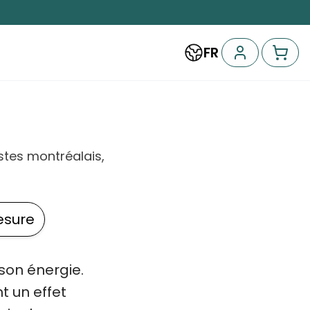
FR
istes montréalais,
esure
 son énergie.
t un effet