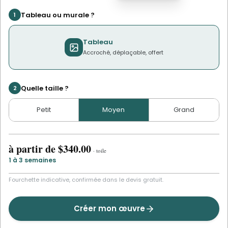
Tableau ou murale ?
1
Tableau
Accroché, déplaçable, offert
Quelle taille ?
2
Petit
Moyen
Grand
à partir de
$340.00
·
toile
1 à 3 semaines
Fourchette indicative, confirmée dans le devis gratuit.
Créer mon œuvre