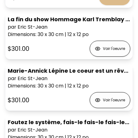
La fin du show Hommage Karl Tremblay #6
par Eric St-Jean
Dimensions
:
30 x 30
cm
|
12 x 12
po
$301.00
Voir l'oeuvre
Marie-Annick Lépine Le coeur est un rêveur
par Eric St-Jean
Dimensions
:
30 x 30
cm
|
12 x 12
po
$301.00
Voir l'oeuvre
Foutez le système, fais-le fais-le fais-le fais-le OUI! Jean Leloup
par Eric St-Jean
Dimensions
:
30 x 30
cm
|
12 x 12
po