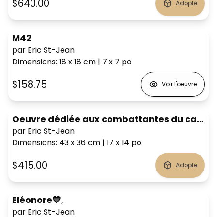
$640.00
Adopté
M42
par Eric St-Jean
Dimensions
:
18 x 18
cm
|
7 x 7
po
$158.75
Voir l'oeuvre
Oeuvre dédiée aux combattantes du cancer,
par Eric St-Jean
Dimensions
:
43 x 36
cm
|
17 x 14
po
$415.00
Adopté
Eléonore💙,
par Eric St-Jean