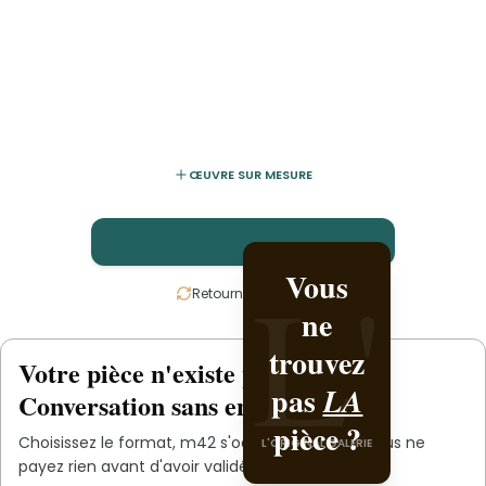
ŒUVRE SUR MESURE
L'
L'
Vous
Créez-
Retournez la carte
ne
la
trouvez
avec
Votre pièce n'existe pas
.
encore
L'ORIGINAL PIECE OF
pas
.
m42
LA
Conversation sans engagement.
YOU
pièce ?
Choisissez le format,
m42
s'occupe du reste. Vous ne
L'ORIGINAL GALERIE
payez rien avant d'avoir validé le devis.