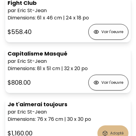
Fight Club
par Eric St-Jean
Dimensions
:
61 x 46
cm
|
24 x 18
po
$558.40
Voir l'oeuvre
Capitalisme Masqué
par Eric St-Jean
Dimensions
:
81 x 51
cm
|
32 x 20
po
$808.00
Voir l'oeuvre
Je t'aimerai toujours
par Eric St-Jean
Dimensions
:
76 x 76
cm
|
30 x 30
po
$1,160.00
Adopté