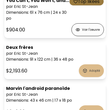
You Can't, You Won't, and You Don't Stop
Top likées
par Eric St-Jean
Dimensions
:
61 x 76
cm
|
24 x 30
po
$904.00
Voir l'oeuvre
Deux frères
par Eric St-Jean
Dimensions
:
91 x 122
cm
|
36 x 48
po
$2,193.60
Adopté
Marvin l'android paranoïde
par Eric St-Jean
Dimensions
:
43 x 46
cm
|
17 x 18
po