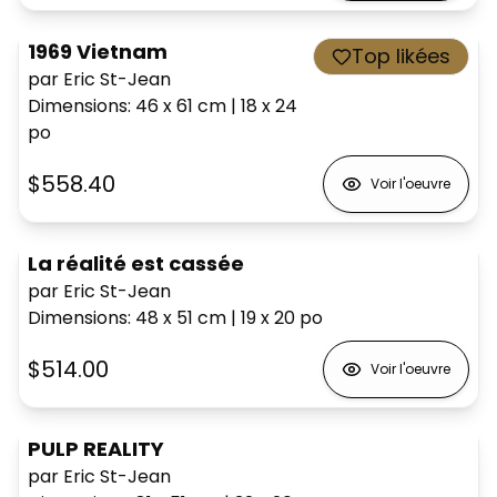
1969 Vietnam
Top likées
par Eric St-Jean
Dimensions
:
46 x 61
cm
|
18 x 24
po
$558.40
Voir l'oeuvre
La réalité est cassée
par Eric St-Jean
Dimensions
:
48 x 51
cm
|
19 x 20
po
$514.00
Voir l'oeuvre
PULP REALITY
par Eric St-Jean