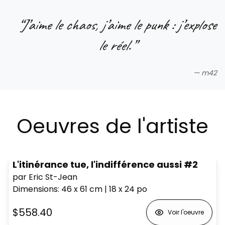
“
J’aime le chaos, j’aime le punk : j’explose
le réel.
”
—
m42
Oeuvres de l'artiste
L'itinérance tue, l'indifférence aussi #2
par Eric St-Jean
Dimensions
:
46 x 61
cm
|
18 x 24
po
$558.40
Voir l'oeuvre