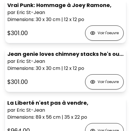
Vrai Punk: Hommage à Joey Ramone,
par Eric St-Jean
Dimensions
:
30 x 30
cm
|
12 x 12
po
$301.00
Voir l'oeuvre
Jean genie loves chimney stacks he's outrageous,
par Eric St-Jean
Dimensions
:
30 x 30
cm
|
12 x 12
po
$301.00
Voir l'oeuvre
La Liberté n'est pas à vendre,
par Eric St-Jean
Dimensions
:
89 x 56
cm
|
35 x 22
po
$964.00
Voir l'oeuvre