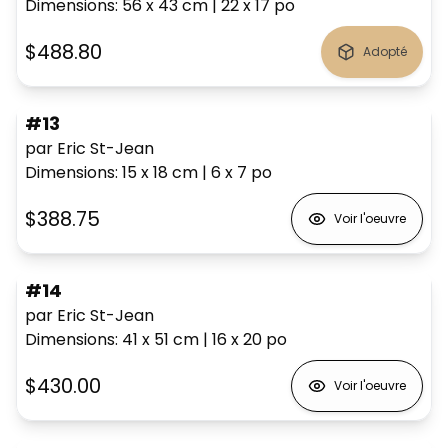
Dimensions
:
56 x 43
cm
|
22 x 17
po
$488.80
Adopté
#13
par Eric St-Jean
Dimensions
:
15 x 18
cm
|
6 x 7
po
$388.75
Voir l'oeuvre
#14
par Eric St-Jean
Dimensions
:
41 x 51
cm
|
16 x 20
po
$430.00
Voir l'oeuvre