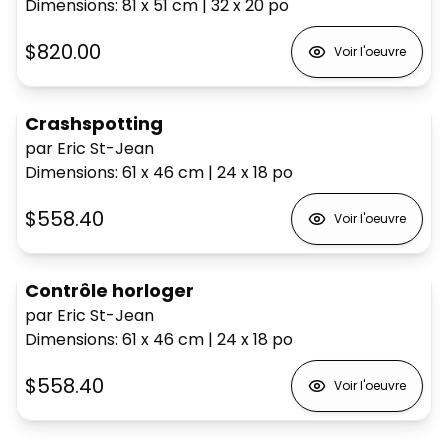
Dimensions
:
81 x 51
cm
|
32 x 20
po
$820.00
Voir l'oeuvre
Crashspotting
par Eric St-Jean
Dimensions
:
61 x 46
cm
|
24 x 18
po
$558.40
Voir l'oeuvre
Contrôle horloger
par Eric St-Jean
Dimensions
:
61 x 46
cm
|
24 x 18
po
$558.40
Voir l'oeuvre