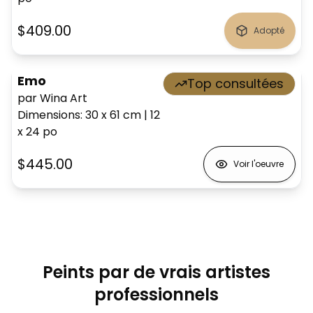
$409.00
Adopté
Emo
Top consultées
par Wina Art
Dimensions
:
30 x 61
cm
|
12
x 24
po
$445.00
Voir l'oeuvre
Peints par de vrais artistes
professionnels