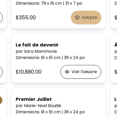
Dimensions
:
79 x 18
cm
|
31 x 7
po
D
$355.00
Adopté
Le fait de devenir
par Sara Mammone
p
Dimensions
:
91 x 61
cm
|
36 x 24
po
D
$10,880.00
$
Voir l'oeuvre
Premier Juillet
L
par Marie-Noel Bouillé
p
Dimensions
:
91 x 61
cm
|
36 x 24
po
D