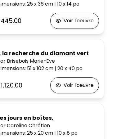
imensions
:
25 x 36
cm
|
10 x 14
po
$445.00
Voir l'oeuvre
À la recherche du diamant vert
ar Brisebois Marie-Eve
imensions
:
51 x 102
cm
|
20 x 40
po
1,120.00
Voir l'oeuvre
es jours en boîtes,
ar Caroline Chrétien
imensions
:
25 x 20
cm
|
10 x 8
po