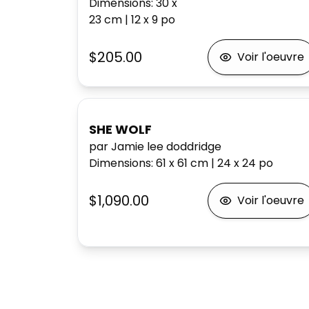
Dimensions
:
30 x
23
cm
|
12 x 9
po
$205.00
Voir l'oeuvre
SHE WOLF
par Jamie lee doddridge
Dimensions
:
61 x 61
cm
|
24 x 24
po
$1,090.00
Voir l'oeuvre