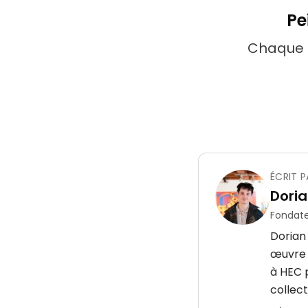
Pe
Chaque t
ÉCRIT P
Doria
Fondate
Dorian
œuvre d
à HEC p
collect