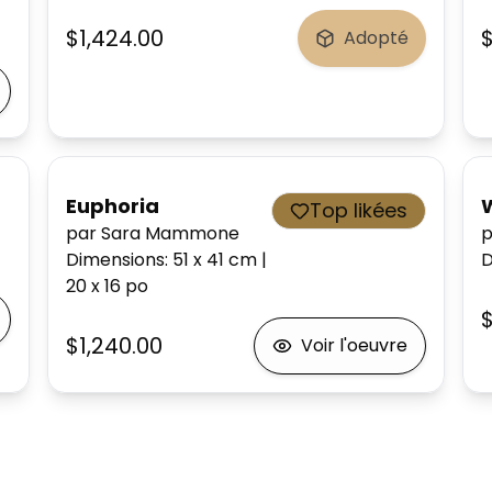
$1,424.00
Adopté
Euphoria
Top likées
par Sara Mammone
p
Dimensions
:
51 x 41
cm
|
D
20 x 16
po
$1,240.00
Voir l'oeuvre