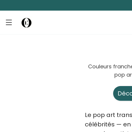
Couleurs franche
pop ar
Déco
Le pop art tran
célébrités — e