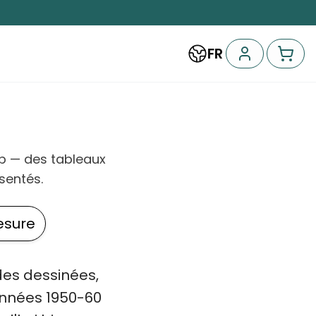
FR
op — des tableaux
sentés.
esure
des dessinées,
années 1950-60