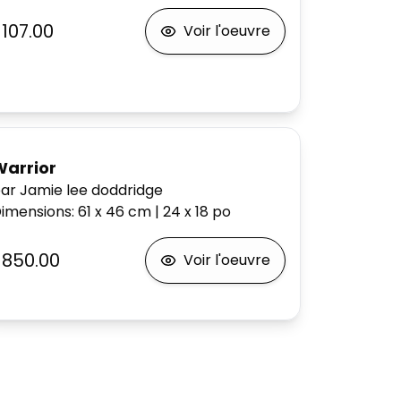
$107.00
Voir l'oeuvre
Warrior
ar Jamie lee doddridge
imensions
:
61 x 46
cm
|
24 x 18
po
$850.00
Voir l'oeuvre