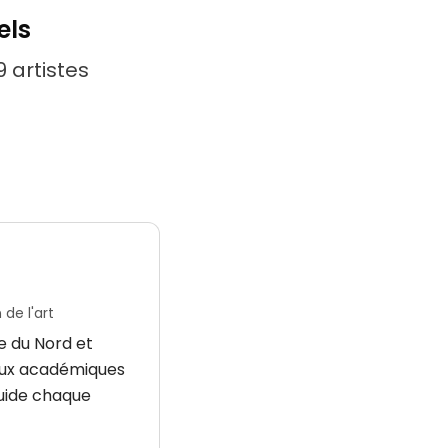
els
 artistes
de l'art
e du Nord et
vaux académiques
guide chaque