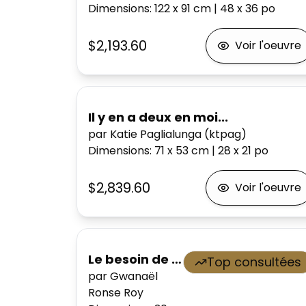
Dimensions
:
122 x 91
cm
|
48 x 36
po
$2,193.60
Voir l'oeuvre
Il y en a deux en moi...
par Katie Paglialunga (ktpag)
Dimensions
:
71 x 53
cm
|
28 x 21
po
$2,839.60
Voir l'oeuvre
Le besoin de discipline
Top consultées
par Gwanaël
Ronse Roy