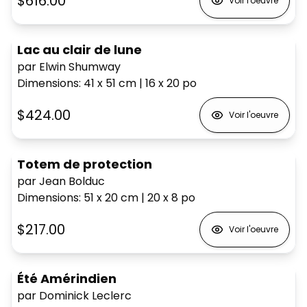
$616.00
Voir l'oeuvre
Lac au clair de lune
par Elwin Shumway
Dimensions
:
41 x 51
cm
|
16 x 20
po
$424.00
Voir l'oeuvre
Totem de protection
par Jean Bolduc
Dimensions
:
51 x 20
cm
|
20 x 8
po
$217.00
Voir l'oeuvre
Été Amérindien
par Dominick Leclerc