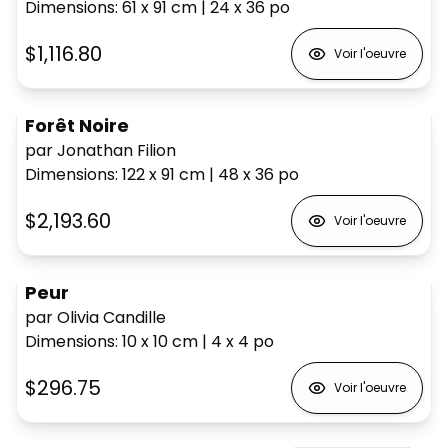
Dimensions
:
61 x 91
cm
|
24 x 36
po
$1,116.80
Voir l'oeuvre
Forêt Noire
par Jonathan Filion
Dimensions
:
122 x 91
cm
|
48 x 36
po
$2,193.60
Voir l'oeuvre
Peur
par Olivia Candille
Dimensions
:
10 x 10
cm
|
4 x 4
po
$296.75
Voir l'oeuvre