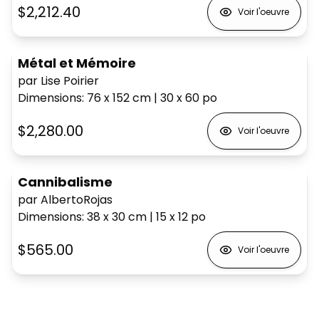
$2,212.40
Voir l'oeuvre
Métal et Mémoire
par Lise Poirier
Dimensions
:
76 x 152
cm
|
30 x 60
po
$2,280.00
Voir l'oeuvre
Cannibalisme
par AlbertoRojas
Dimensions
:
38 x 30
cm
|
15 x 12
po
$565.00
Voir l'oeuvre