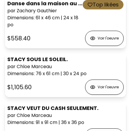
Danse dans la maison au os
Top likées
par Zachary Gauthier
Dimensions
:
61 x 46
cm
|
24 x 18
po
$558.40
Voir l'oeuvre
STACY SOUS LE SOLEIL.
par Chloe Marceau
Dimensions
:
76 x 61
cm
|
30 x 24
po
$1,105.60
Voir l'oeuvre
STACY VEUT DU CASH SEULEMENT.
par Chloe Marceau
Dimensions
:
91 x 91
cm
|
36 x 36
po