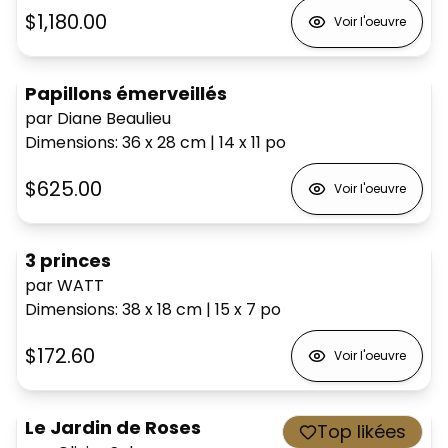
$1,180.00
Voir l'oeuvre
Papillons émerveillés
par Diane Beaulieu
Dimensions
:
36 x 28
cm
|
14 x 11
po
$625.00
Voir l'oeuvre
3 princes
par WATT
Dimensions
:
38 x 18
cm
|
15 x 7
po
$172.60
Voir l'oeuvre
Le Jardin de Roses
Top likées