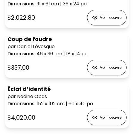
Dimensions
:
91 x 61
cm
|
36 x 24
po
$2,022.80
Voir l'oeuvre
Coup de foudre
par Daniel Lévesque
Dimensions
:
46 x 36
cm
|
18 x 14
po
$337.00
Voir l'oeuvre
Éclat d’identité
par Nadine Obas
Dimensions
:
152 x 102
cm
|
60 x 40
po
$4,020.00
Voir l'oeuvre