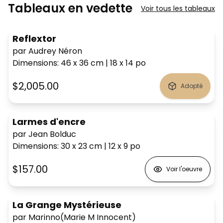
Tableaux en vedette
Voir tous les tableaux
Reflextor
par Audrey Néron
Dimensions
:
46 x 36
cm
|
18 x 14
po
$2,005.00
Adopté
Larmes d'encre
par Jean Bolduc
Dimensions
:
30 x 23
cm
|
12 x 9
po
$157.00
Voir l'oeuvre
La Grange Mystérieuse
par Marinno(Marie M Innocent)