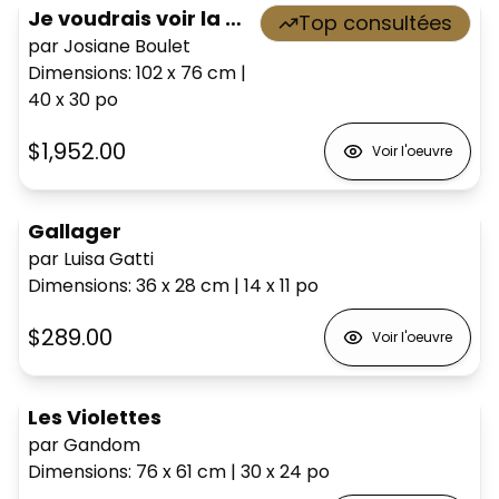
Je voudrais voir la mer
Top consultées
par Josiane Boulet
Dimensions
:
102 x 76
cm
|
40 x 30
po
$1,952.00
Voir l'oeuvre
Gallager
par Luisa Gatti
Dimensions
:
36 x 28
cm
|
14 x 11
po
$289.00
Voir l'oeuvre
Les Violettes
par Gandom
Dimensions
:
76 x 61
cm
|
30 x 24
po