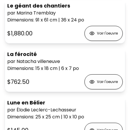
Le géant des chantiers
par Marina Tremblay
Dimensions
:
91 x 61
cm
|
36 x 24
po
$1,880.00
Voir l'oeuvre
La férocité
par Natacha villeneuve
Dimensions
:
15 x 18
cm
|
6 x 7
po
$762.50
Voir l'oeuvre
Lune en Bélier
par Élodie Leclerc-Lechasseur
Dimensions
:
25 x 25
cm
|
10 x 10
po