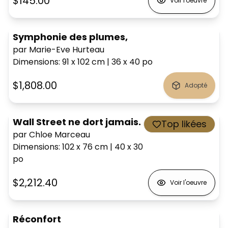
$145.00
Voir l'oeuvre
Symphonie des plumes,
par Marie-Eve Hurteau
Dimensions
:
91 x 102
cm
|
36 x 40
po
$1,808.00
Adopté
Wall Street ne dort jamais.
Top likées
par Chloe Marceau
Dimensions
:
102 x 76
cm
|
40 x 30
po
$2,212.40
Voir l'oeuvre
Réconfort