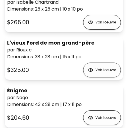
par Isabelle Chartrand
Dimensions
:
25 x 25
cm
|
10 x 10
po
$265.00
Voir l'oeuvre
L'vieux Ford de mon grand-père
par Rioux c
Dimensions
:
38 x 28
cm
|
15 x 11
po
$325.00
Voir l'oeuvre
Énigme
par Naqo
Dimensions
:
43 x 28
cm
|
17 x 11
po
$204.60
Voir l'oeuvre