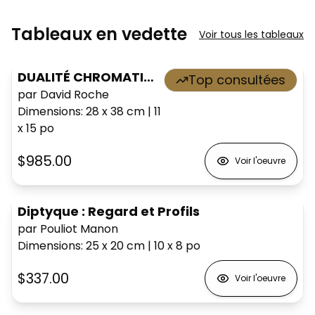
Tableaux en vedette
Voir tous les tableaux
DUALITÉ CHROMATIQUE
Top consultées
par David Roche
Dimensions
:
28 x 38
cm
|
11
x 15
po
$985.00
Voir l'oeuvre
Diptyque : Regard et Profils
par Pouliot Manon
Dimensions
:
25 x 20
cm
|
10 x 8
po
$337.00
Voir l'oeuvre