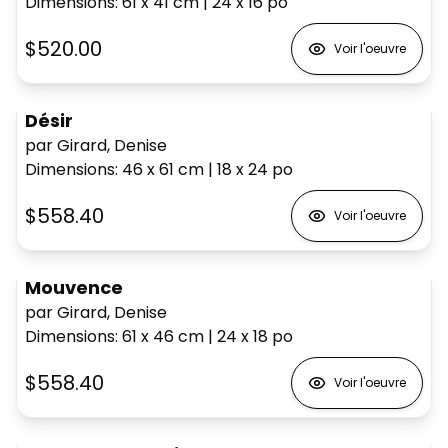
Dimensions
:
61 x 41
cm
|
24 x 16
po
$520.00
Voir l'oeuvre
Désir
par Girard, Denise
Dimensions
:
46 x 61
cm
|
18 x 24
po
$558.40
Voir l'oeuvre
Mouvence
par Girard, Denise
Dimensions
:
61 x 46
cm
|
24 x 18
po
$558.40
Voir l'oeuvre