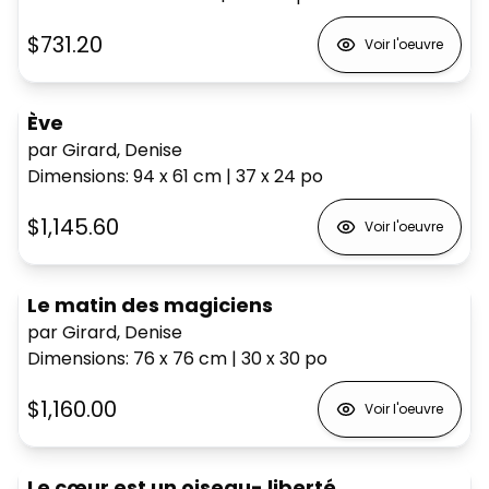
$731.20
Voir l'oeuvre
Ève
par Girard, Denise
Dimensions
:
94 x 61
cm
|
37 x 24
po
$1,145.60
Voir l'oeuvre
Le matin des magiciens
par Girard, Denise
Dimensions
:
76 x 76
cm
|
30 x 30
po
$1,160.00
Voir l'oeuvre
Le cœur est un oiseau- liberté