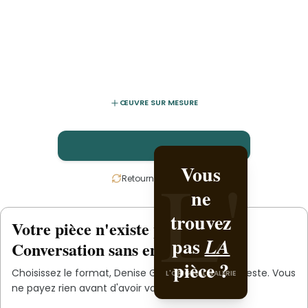
ŒUVRE SUR MESURE
L'
L'
Vous
Créez-
Retournez la carte
ne
la avec
trouvez
Denise
Votre pièce n'existe pas
.
encore
L'ORIGINAL PIECE OF
pas
.
Girard
LA
Conversation sans engagement.
YOU
pièce ?
Choisissez le format,
Denise Girard
s'occupe du reste. Vous
L'ORIGINAL GALERIE
ne payez rien avant d'avoir validé le devis.