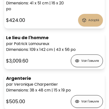
Dimensions
:
41 x 51
cm
|
16 x 20
po
$424.00
Adopté
Le lieu de l'homme
par Patrick Lamoureux
Dimensions
:
109 x 142
cm
|
43 x 56
po
$3,009.60
Voir l'oeuvre
Argenterie
par Veronique Charpentier
Dimensions
:
38 x 48
cm
|
15 x 19
po
$505.00
Voir l'oeuvre