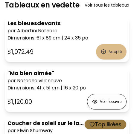
Tableaux en vedette
Voir tous les tableaux
Les bleuesdevants
par Albertini Nathalie
Dimensions
:
61 x 89
cm
|
24 x 35
po
$1,072.49
Adopté
"Ma bien aimée"
par Natacha villeneuve
Dimensions
:
41 x 51
cm
|
16 x 20
po
$1,120.00
Voir l'oeuvre
Coucher de soleil sur le lac Okanagan
Top likées
par Elwin Shumway