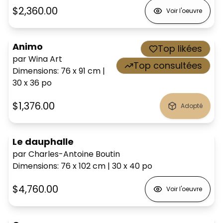
$2,360.00
Voir l'oeuvre
Animo
Top likées
par Wina Art
Top consultées
Dimensions
:
76 x 91
cm
|
30 x 36
po
$1,376.00
Adopté
Le dauphalle
par Charles-Antoine Boutin
Dimensions
:
76 x 102
cm
|
30 x 40
po
$4,760.00
Voir l'oeuvre