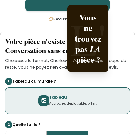
L'
L'
Vous
Créez-la
Retournez la carte
ne
avec
trouvez
Charles-
Votre pièce n'existe pas
.
encore
pas
Antoine
LA
Conversation sans engagement.
pièce ?
.
Boutin
Choisissez le format,
Charles-Antoine Boutin
s'occupe du
L'ORIGINAL GALERIE
L'ORIGINAL PIECE OF YOU
reste. Vous ne payez rien avant d'avoir validé le devis.
Tableau ou murale ?
1
Tableau
Accroché, déplaçable, offert
Quelle taille ?
2