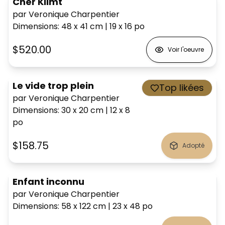
Cher Klimt
par Veronique Charpentier
Dimensions
:
48 x 41
cm
|
19 x 16
po
$520.00
Voir l'oeuvre
Le vide trop plein
Top likées
par Veronique Charpentier
Dimensions
:
30 x 20
cm
|
12 x 8
po
$158.75
Adopté
Enfant inconnu
par Veronique Charpentier
Dimensions
:
58 x 122
cm
|
23 x 48
po