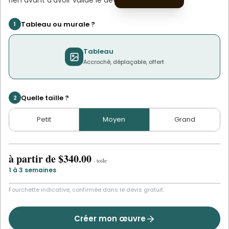
rien avant d'avoir validé le devis.
Tableau ou murale ?
1
Tableau
Accroché, déplaçable, offert
Quelle taille ?
2
Petit
Moyen
Grand
à partir de
$340.00
·
toile
1 à 3 semaines
Fourchette indicative, confirmée dans le devis gratuit.
Créer mon œuvre