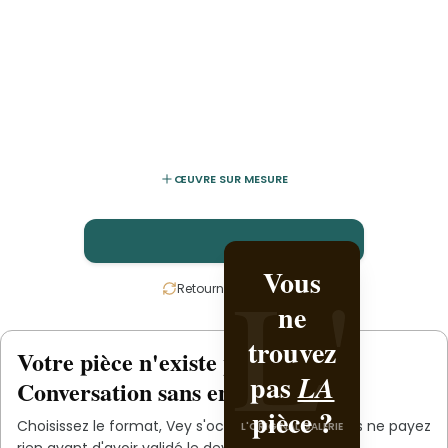
ŒUVRE SUR MESURE
L'
L'
Vous
Créez-
Retournez la carte
ne
la
trouvez
avec
Votre pièce n'existe pas
.
encore
L'ORIGINAL PIECE OF
pas
.
Vey
LA
Conversation sans engagement.
YOU
pièce ?
Choisissez le format,
Vey
s'occupe du reste. Vous ne payez
L'ORIGINAL GALERIE