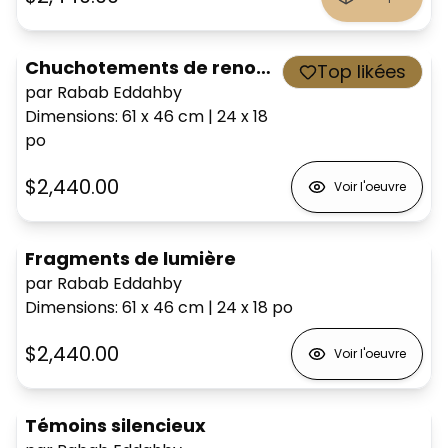
Chuchotements de renouveau
Top likées
par Rabab Eddahby
Dimensions
:
61 x 46
cm
|
24 x 18
po
$2,440.00
Voir l'oeuvre
Fragments de lumière
par Rabab Eddahby
Dimensions
:
61 x 46
cm
|
24 x 18
po
$2,440.00
Voir l'oeuvre
Témoins silencieux