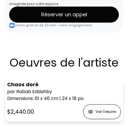
imaginée pour votre espace.
Réserver un appel
Zoom gratuit de 20 min • sans engagement
Oeuvres de l'artiste
Chaos doré
par Rabab Eddahby
Dimensions
:
61 x 46
cm
|
24 x 18
po
$2,440.00
Voir l'oeuvre