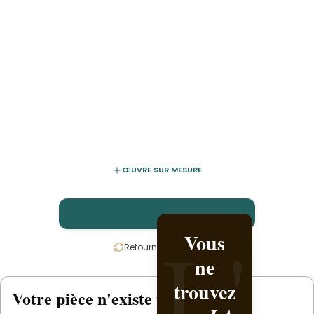
ŒUVRE SUR MESURE
L'
L'
Vous
Créez-la
Retournez la carte
ne
avec
trouvez
Rabab
Votre pièce n'existe pas
.
encore