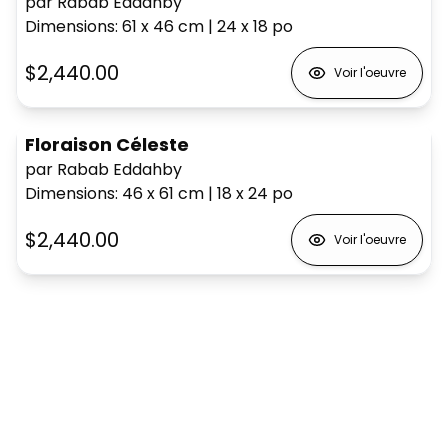
par Rabab Eddahby
Dimensions
:
61 x 46
cm
|
24 x 18
po
$2,440.00
Voir l'oeuvre
Floraison Céleste
par Rabab Eddahby
Dimensions
:
46 x 61
cm
|
18 x 24
po
$2,440.00
Voir l'oeuvre