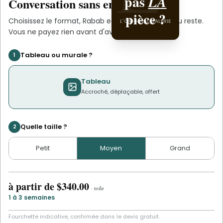
pas
eddahby
LA
Conversation sans engagement.
pièce ?
.
Choisissez le format,
Rabab eddahby
s'occupe du reste.
L'ORIGINAL GALERIE
L'ORIGINAL PIECE OF YOU
Vous ne payez rien avant d'avoir validé le devis.
Tableau ou murale ?
1
Tableau
Accroché, déplaçable, offert
Quelle taille ?
2
Petit
Moyen
Grand
à partir de
$340.00
·
toile
1 à 3 semaines
Fourchette indicative, confirmée dans le devis gratuit.