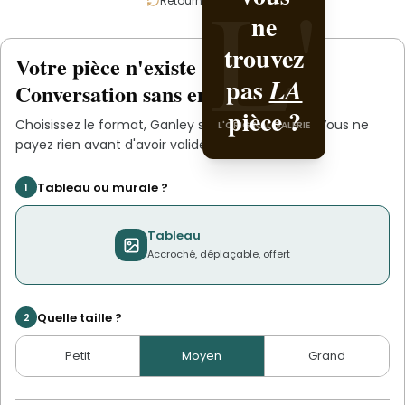
L'
L'
Retournez la carte
ne
la avec
L'ORIGINAL PIECE OF
trouvez
.
Ganley
Votre pièce n'existe pas
.
encore
YOU
pas
LA
Conversation sans engagement.
pièce ?
Choisissez le format,
Ganley
s'occupe du reste. Vous ne
L'ORIGINAL GALERIE
payez rien avant d'avoir validé le devis.
Tableau ou murale ?
1
Tableau
Accroché, déplaçable, offert
Quelle taille ?
2
Petit
Moyen
Grand