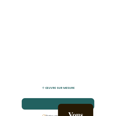
ŒUVRE SUR MESURE
Vous
Créez-