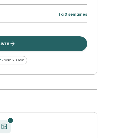
1 à 3 semaines
uvre
Zoom 20 min
3