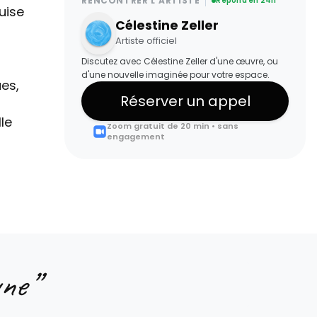
RENCONTRER L'ARTISTE
Répond en 24h
uise
Célestine Zeller
r
Artiste officiel
Discutez avec Célestine Zeller d'une œuvre, ou
d'une nouvelle imaginée pour votre espace.
ues,
Réserver un appel
le
Zoom gratuit de 20 min • sans
engagement
une
”