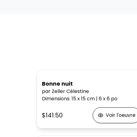
Bonne nuit
par Zeller Célestine
Dimensions
:
15 x 15
cm
|
6 x 6
po
$141.50
Voir l'oeuvre