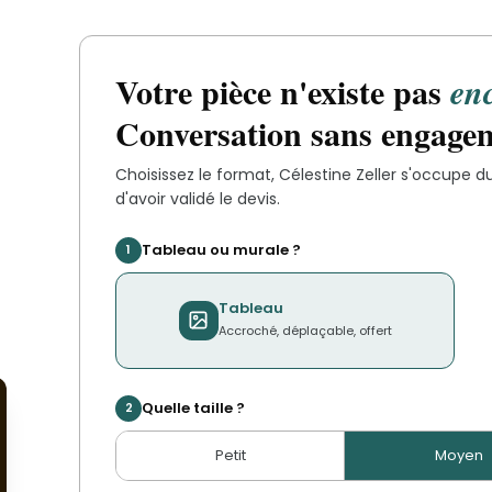
Votre pièce n'existe pas
en
Conversation sans engage
Choisissez le format,
Célestine Zeller
s'occupe du
d'avoir validé le devis.
Tableau ou murale ?
1
Tableau
Accroché, déplaçable, offert
'
Quelle taille ?
2
Petit
Moyen