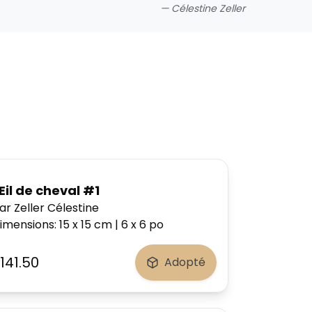
—
Célestine Zeller
il de cheval #1
ar Zeller Célestine
imensions
:
15 x 15
cm
|
6 x 6
po
141.50
Adopté