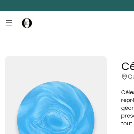
Cé
Q
Céles
repr
géom
pres
tout