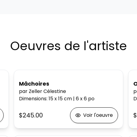
Oeuvres de l'artiste
Mâchoires
Œ
par Zeller Célestine
p
Dimensions
:
15 x 15
cm
|
6 x 6
po
D
$245.00
$
Voir l'oeuvre