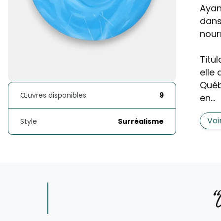
Ayan
dans
nourr
Titu
elle 
Québ
Œuvres disponibles
9
en...
Voi
Style
Surréalisme
“
U