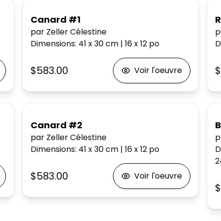
Canard #1
R
par Zeller Célestine
p
Dimensions
:
41 x 30
cm
|
16 x 12
po
D
$583.00
$
Voir l'oeuvre
Canard #2
B
par Zeller Célestine
p
Dimensions
:
41 x 30
cm
|
16 x 12
po
D
2
$583.00
Voir l'oeuvre
$