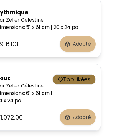
ythmique
ar Zeller Célestine
imensions
:
51 x 61
cm
|
20 x 24
po
916.00
Adopté
ouc
Top likées
ar Zeller Célestine
imensions
:
61 x 61
cm
|
4 x 24
po
1,072.00
Adopté