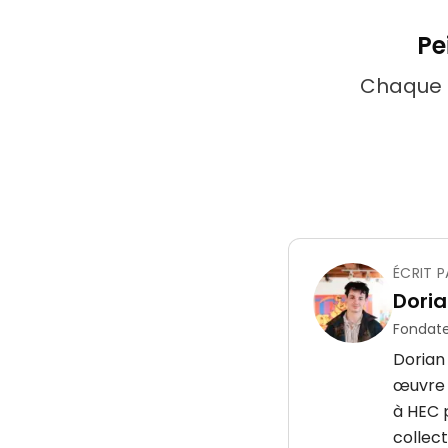
Pe
Chaque t
ÉCRIT P
Doria
Fondate
Dorian
œuvre d
à HEC p
collect