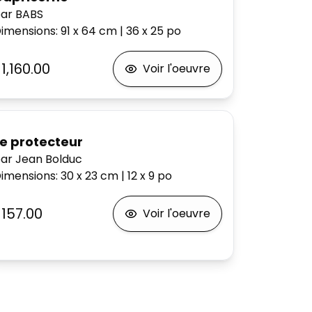
ar BABS
imensions
:
91 x 64
cm
|
36 x 25
po
1,160.00
Voir l'oeuvre
Le protecteur
ar Jean Bolduc
imensions
:
30 x 23
cm
|
12 x 9
po
$157.00
Voir l'oeuvre