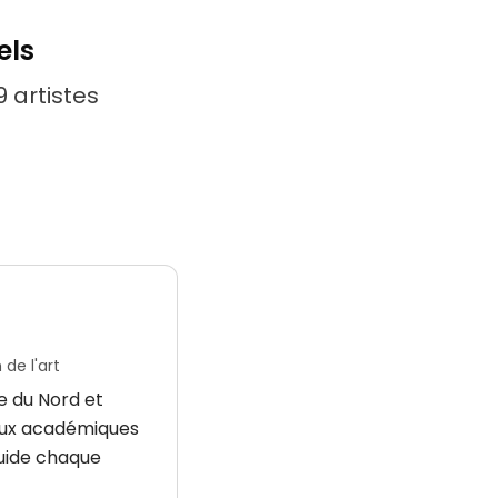
els
 artistes
de l'art
e du Nord et
vaux académiques
guide chaque