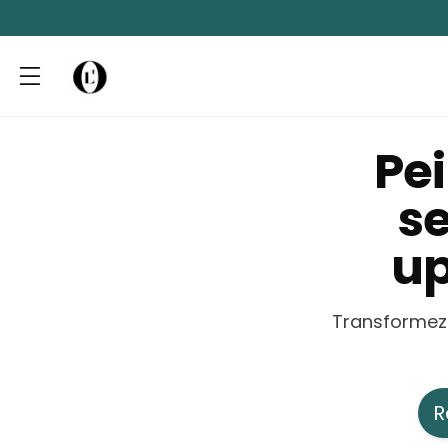
Pe
se
up
Transformez 
R