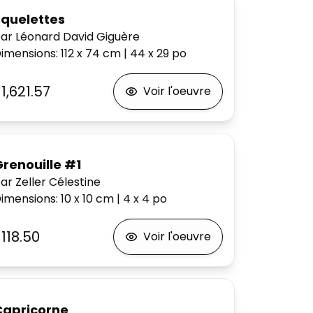
Squelettes
ar Léonard David Giguère
imensions
:
112 x 74
cm
|
44 x 29
po
1,621.57
Voir l'oeuvre
Grenouille #1
ar Zeller Célestine
imensions
:
10 x 10
cm
|
4 x 4
po
118.50
Voir l'oeuvre
Capricorne