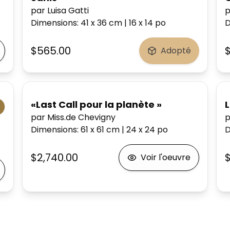
par Luisa Gatti
p
Dimensions
:
41 x 36
cm
|
16 x 14
po
D
$565.00
$
Adopté
«Last Call pour la planète »
par Miss.de Chevigny
p
Dimensions
:
61 x 61
cm
|
24 x 24
po
D
$2,740.00
Voir l'oeuvre