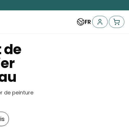
FR
 de
ier
eau
r de peinture
is