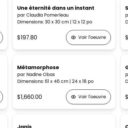
Une éternité dans un instant
par Claudia Pomerleau
p
Dimensions
:
30 x 30
cm
|
12 x 12
po
D
$197.80
$
Voir l'oeuvre
Métamorphose
par Nadine Obas
p
Dimensions
:
61 x 46
cm
|
24 x 18
po
D
$1,660.00
$
Voir l'oeuvre
Janis