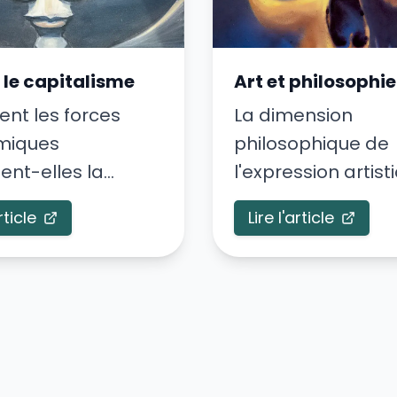
t le capitalisme
Art et philosophie
t les forces
La dimension
miques
philosophique de
ent-elles la
l'expression artist
n et la diffusion
travers les âges.
rticle
Lire l'article
que?