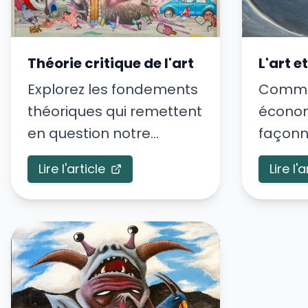
Théorie critique de l'art
L'art e
Explorez les fondements
Commen
théoriques qui remettent
écono
en question notre
façonn
perception de l'art.
créatio
Lire l'article
Lire l'a
artisti