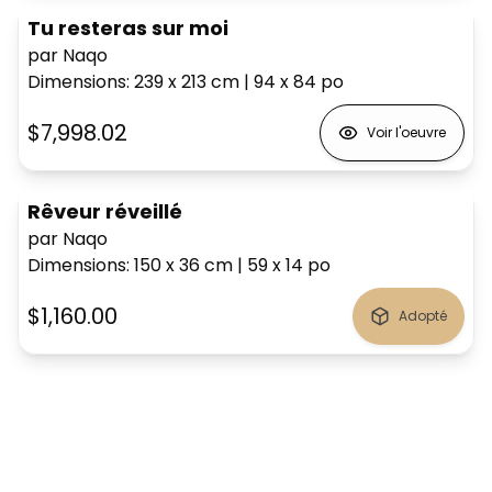
Tu resteras sur moi
par Naqo
Dimensions
:
239 x 213
cm
|
94 x 84
po
$7,998.02
Voir l'oeuvre
Rêveur réveillé
par Naqo
Dimensions
:
150 x 36
cm
|
59 x 14
po
$1,160.00
Adopté