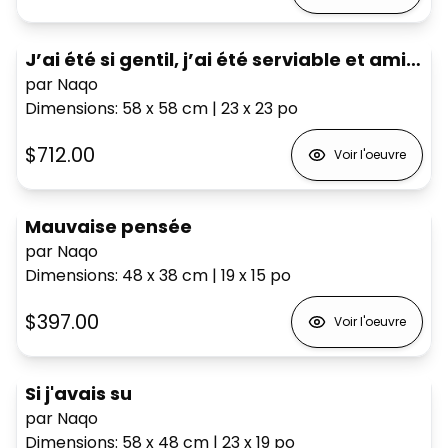
J’ai été si gentil, j’ai été serviable et amical
par Naqo
Dimensions
:
58 x 58
cm
|
23 x 23
po
$712.00
Voir l'oeuvre
Mauvaise pensée
par Naqo
Dimensions
:
48 x 38
cm
|
19 x 15
po
$397.00
Voir l'oeuvre
Si j'avais su
par Naqo
Dimensions
:
58 x 48
cm
|
23 x 19
po