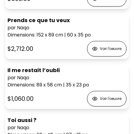
Prends ce que tu veux
par Naqo
Dimensions
:
152 x 89
cm
|
60 x 35
po
$2,712.00
Voir l'oeuvre
Il me restait l’oubli
par Naqo
Dimensions
:
89 x 58
cm
|
35 x 23
po
$1,060.00
Voir l'oeuvre
Toi aussi ?
par Naqo