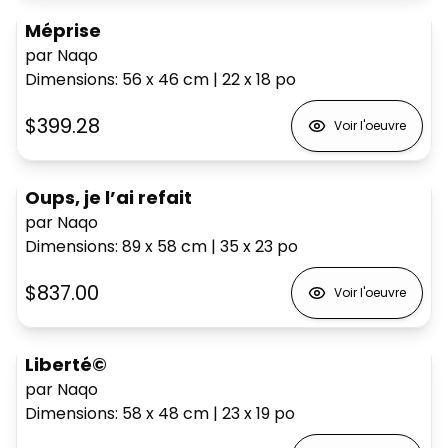
Méprise
par Naqo
Dimensions
:
56 x 46
cm
|
22 x 18
po
$399.28
Voir l'oeuvre
Oups, je l’ai refait
par Naqo
Dimensions
:
89 x 58
cm
|
35 x 23
po
$837.00
Voir l'oeuvre
Liberté©
par Naqo
Dimensions
:
58 x 48
cm
|
23 x 19
po