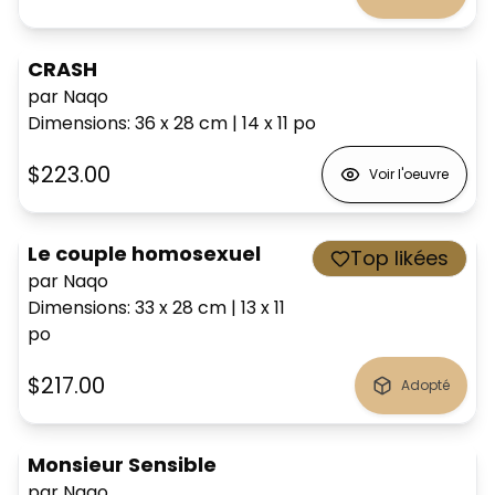
CRASH
par Naqo
Dimensions
:
36 x 28
cm
|
14 x 11
po
$223.00
Voir l'oeuvre
Le couple homosexuel
Top likées
par Naqo
Dimensions
:
33 x 28
cm
|
13 x 11
po
$217.00
Adopté
Monsieur Sensible
par Naqo