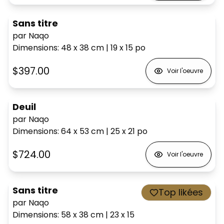
Sans titre
par Naqo
Dimensions
:
48 x 38
cm
|
19 x 15
po
$397.00
Voir l'oeuvre
Deuil
par Naqo
Dimensions
:
64 x 53
cm
|
25 x 21
po
$724.00
Voir l'oeuvre
Sans titre
Top likées
par Naqo
Dimensions
:
58 x 38
cm
|
23 x 15