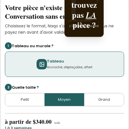
L'
L'
trouvez
avec
Votre pièce n'existe pas
.
encore
L'ORIGINAL PIECE OF
pas
.
Naqo
LA
Conversation sans engagement.
YOU
pièce ?
Choisissez le format,
Naqo
s'occupe du reste. Vous ne
L'ORIGINAL GALERIE
payez rien avant d'avoir validé le devis.
Tableau ou murale ?
1
Tableau
Accroché, déplaçable, offert
Quelle taille ?
2
Petit
Moyen
Grand
à partir de
$340.00
·
toile
1 à 3 semaines