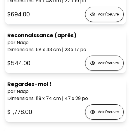
Dimensions
:
69 x 48
cm
|
27 x 19
po
$694.00
Voir l'oeuvre
Reconnaissance (après)
par Naqo
Dimensions
:
58 x 43
cm
|
23 x 17
po
$544.00
Voir l'oeuvre
Regardez-moi !
par Naqo
Dimensions
:
119 x 74
cm
|
47 x 29
po
$1,778.00
Voir l'oeuvre