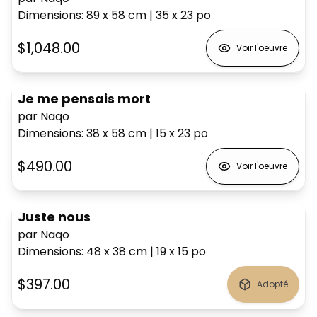
Dimensions
:
89 x 58
cm
|
35 x 23
po
$1,048.00
Voir l'oeuvre
Je me pensais mort
par Naqo
Dimensions
:
38 x 58
cm
|
15 x 23
po
$490.00
Voir l'oeuvre
Juste nous
par Naqo
Dimensions
:
48 x 38
cm
|
19 x 15
po
$397.00
Adopté