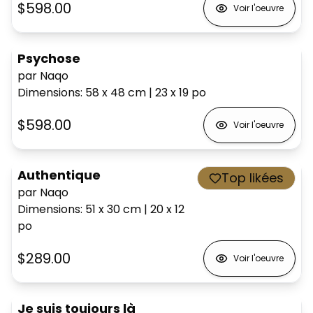
$598.00
Voir l'oeuvre
Psychose
par Naqo
Dimensions
:
58 x 48
cm
|
23 x 19
po
$598.00
Voir l'oeuvre
Authentique
Top likées
par Naqo
Dimensions
:
51 x 30
cm
|
20 x 12
po
$289.00
Voir l'oeuvre
Je suis toujours là