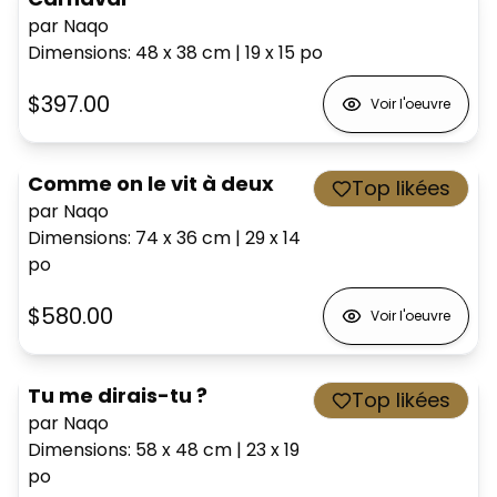
par Naqo
Dimensions
:
48 x 38
cm
|
19 x 15
po
$397.00
Voir l'oeuvre
Comme on le vit à deux
Top likées
par Naqo
Dimensions
:
74 x 36
cm
|
29 x 14
po
$580.00
Voir l'oeuvre
Tu me dirais-tu ?
Top likées
par Naqo
Dimensions
:
58 x 48
cm
|
23 x 19
po