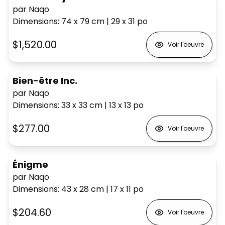
par Naqo
Dimensions
:
74 x 79
cm
|
29 x 31
po
$1,520.00
Voir l'oeuvre
Bien-être Inc.
par Naqo
Dimensions
:
33 x 33
cm
|
13 x 13
po
$277.00
Voir l'oeuvre
Énigme
par Naqo
Dimensions
:
43 x 28
cm
|
17 x 11
po
$204.60
Voir l'oeuvre