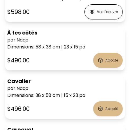
$598.00
Voir l'oeuvre
À tes côtés
par Naqo
Dimensions
:
58 x 38
cm
|
23 x 15
po
$490.00
Adopté
Cavalier
par Naqo
Dimensions
:
38 x 58
cm
|
15 x 23
po
$496.00
Adopté
Carnaval