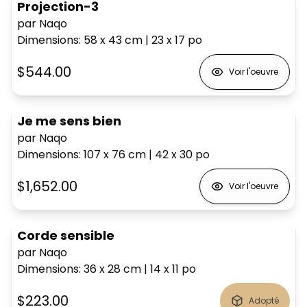
Projection-3
par Naqo
Dimensions
:
58 x 43
cm
|
23 x 17
po
$544.00
Voir l'oeuvre
Je me sens bien
par Naqo
Dimensions
:
107 x 76
cm
|
42 x 30
po
$1,652.00
Voir l'oeuvre
Corde sensible
par Naqo
Dimensions
:
36 x 28
cm
|
14 x 11
po
$223.00
Adopté