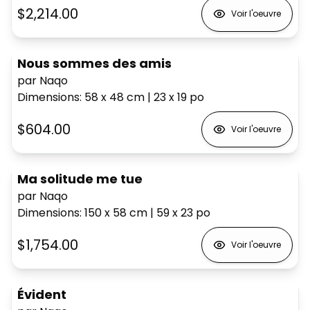
$2,214.00
Voir l'oeuvre
Nous sommes des amis
par Naqo
Dimensions
:
58 x 48
cm
|
23 x 19
po
$604.00
Voir l'oeuvre
Ma solitude me tue
par Naqo
Dimensions
:
150 x 58
cm
|
59 x 23
po
$1,754.00
Voir l'oeuvre
Évident