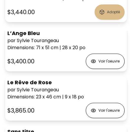
$3,440.00
Adopté
L’Ange Bleu
par Sylvie Tourangeau
Dimensions
:
71 x 51
cm
|
28 x 20
po
$3,400.00
Voir l'oeuvre
Le Rêve de Rose
par Sylvie Tourangeau
Dimensions
:
23 x 46
cm
|
9 x 18
po
$3,865.00
Voir l'oeuvre
Sans titre