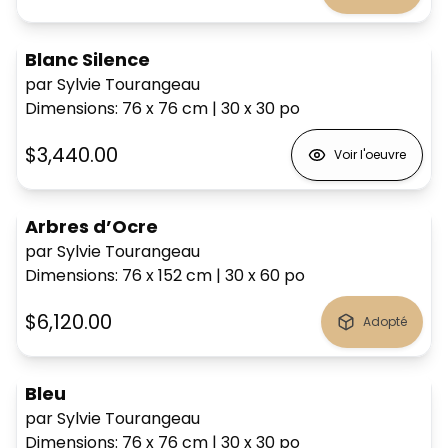
Blanc Silence
par Sylvie Tourangeau
Dimensions
:
76 x 76
cm
|
30 x 30
po
$3,440.00
Voir l'oeuvre
Arbres d’Ocre
par Sylvie Tourangeau
Dimensions
:
76 x 152
cm
|
30 x 60
po
$6,120.00
Adopté
Bleu
par Sylvie Tourangeau
Dimensions
:
76 x 76
cm
|
30 x 30
po