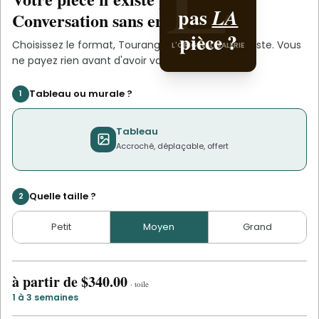
pas
LA
Conversation sans engagement.
pièce ?
Choisissez le format,
Tourangeau
s'occupe du reste. Vous
L'ORIGINAL GALERIE
ne payez rien avant d'avoir validé le devis.
Tableau ou murale ?
1
Tableau
Accroché, déplaçable, offert
Quelle taille ?
2
Petit
Moyen
Grand
à partir de
$340.00
·
toile
1 à 3 semaines