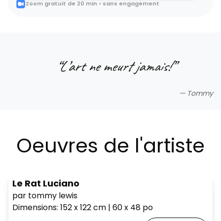
Zoom gratuit de 20 min • sans engagement
“
L’art ne meurt jamais!
”
—
Tommy
Oeuvres de l'artiste
Le Rat Luciano
par tommy lewis
Dimensions
:
152 x 122
cm
|
60 x 48
po