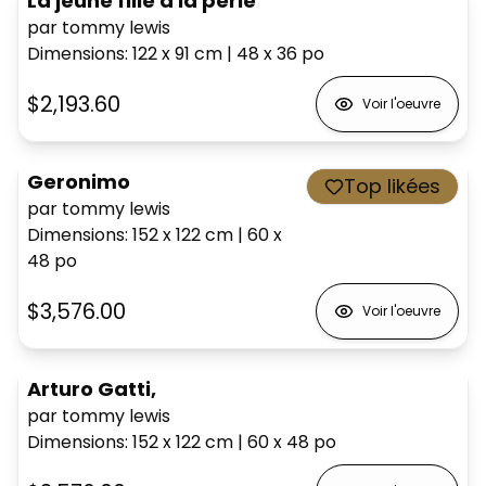
La jeune fille à la perle
par tommy lewis
Dimensions
:
122 x 91
cm
|
48 x 36
po
$2,193.60
Voir l'oeuvre
Geronimo
Top likées
par tommy lewis
Dimensions
:
152 x 122
cm
|
60 x
48
po
$3,576.00
Voir l'oeuvre
Arturo Gatti,
par tommy lewis
Dimensions
:
152 x 122
cm
|
60 x 48
po