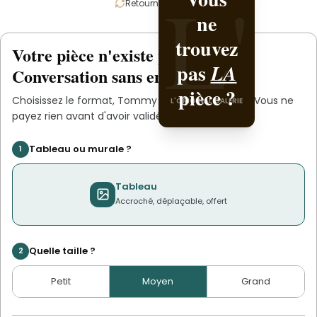
L'
L'
Retournez la carte
ne
la avec
trouvez
.
Tommy
Votre pièce n'existe pas
.
encore
L'ORIGINAL PIECE OF YOU
pas
LA
Conversation sans engagement.
pièce ?
Choisissez le format,
Tommy
s'occupe du reste. Vous ne
L'ORIGINAL GALERIE
payez rien avant d'avoir validé le devis.
Tableau ou murale ?
1
Tableau
Accroché, déplaçable, offert
Quelle taille ?
2
Petit
Moyen
Grand