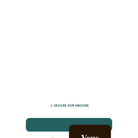
ŒUVRE SUR MESURE
Vous
Créez-