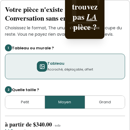
L'
L'
trouvez
unusual
Votre pièce n'existe pas
.
encore
pas
Counsellor
LA
Conversation sans engagement.
pièce ?
.
Choisissez le format,
The unusual Counsellor
s'occupe du
L'ORIGINAL GALERIE
L'ORIGINAL PIECE OF YOU
reste. Vous ne payez rien avant d'avoir validé le devis.
Tableau ou murale ?
1
Tableau
Accroché, déplaçable, offert
Quelle taille ?
2
Petit
Moyen
Grand
à partir de
$340.00
·
toile