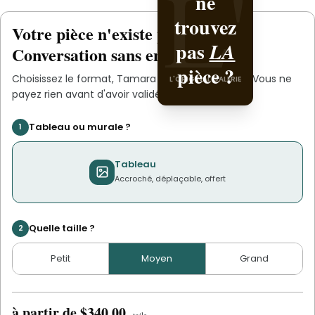
L'
L'
ne
avec
trouvez
.
Tamara
Votre pièce n'existe pas
.
encore
L'ORIGINAL PIECE OF YOU
pas
LA
Conversation sans engagement.
pièce ?
Choisissez le format,
Tamara
s'occupe du reste. Vous ne
L'ORIGINAL GALERIE
payez rien avant d'avoir validé le devis.
Tableau ou murale ?
1
Tableau
Accroché, déplaçable, offert
Quelle taille ?
2
Petit
Moyen
Grand
à partir de
$340.00
·
toile