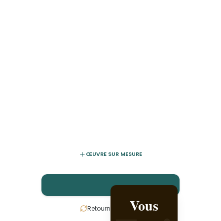
ŒUVRE SUR MESURE
Vous
Créez-la
Retournez la carte