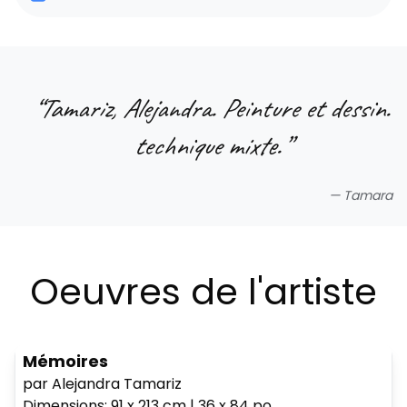
“
Tamariz, Alejandra. Peinture et dessin.
technique mixte.
”
—
Tamara
Oeuvres de l'artiste
Mémoires
par Alejandra Tamariz
Dimensions
:
91 x 213
cm
|
36 x 84
po