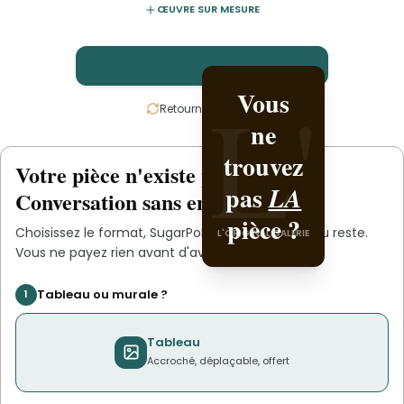
ŒUVRE SUR MESURE
L'
L'
Vous
Créez-la avec
Retournez la carte
ne
SugarPoPdandy
trouvez
.
Votre pièce n'existe pas
.
encore
L'ORIGINAL PIECE OF YOU
pas
LA
Conversation sans engagement.
pièce ?
Choisissez le format,
SugarPoPdandy
s'occupe du reste.
L'ORIGINAL GALERIE
Vous ne payez rien avant d'avoir validé le devis.
Tableau ou murale ?
1
Tableau
Accroché, déplaçable, offert