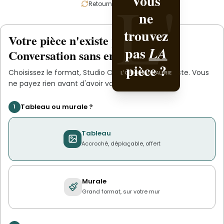
L'
L'
Vous
Créez-
Retournez la carte
ne
la avec
trouvez
Studio
Votre pièce n'existe pas
.
encore
L'ORIGINAL PIECE OF
pas
.
OMA
LA
Conversation sans engagement.
YOU
pièce ?
Choisissez le format,
Studio OMA
s'occupe du reste. Vous
L'ORIGINAL GALERIE
ne payez rien avant d'avoir validé le devis.
Tableau ou murale ?
1
Tableau
Accroché, déplaçable, offert
Murale
Grand format, sur votre mur