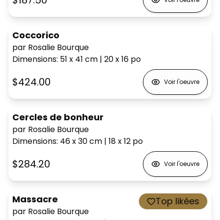
Coccorico
par Rosalie Bourque
Dimensions
:
51 x 41
cm
|
20 x 16
po
$424.00
Voir l'oeuvre
Cercles de bonheur
par Rosalie Bourque
Dimensions
:
46 x 30
cm
|
18 x 12
po
$284.20
Voir l'oeuvre
Massacre
Top likées
par Rosalie Bourque