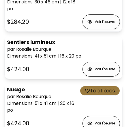
Dimensions
:
30 x 46
cm
|
12 x 18
po
$284.20
Voir l'oeuvre
Sentiers lumineux
par Rosalie Bourque
Dimensions
:
41 x 51
cm
|
16 x 20
po
$424.00
Voir l'oeuvre
Nuage
Top likées
par Rosalie Bourque
Dimensions
:
51 x 41
cm
|
20 x 16
po
$424.00
Voir l'oeuvre