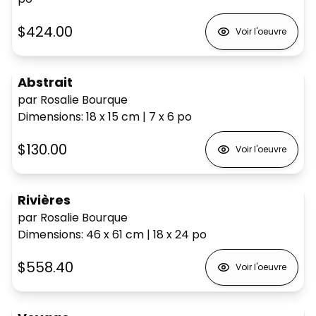
$424.00
Voir l'oeuvre
Abstrait
par Rosalie Bourque
Dimensions
:
18 x 15
cm
|
7 x 6
po
$130.00
Voir l'oeuvre
Rivières
par Rosalie Bourque
Dimensions
:
46 x 61
cm
|
18 x 24
po
$558.40
Voir l'oeuvre