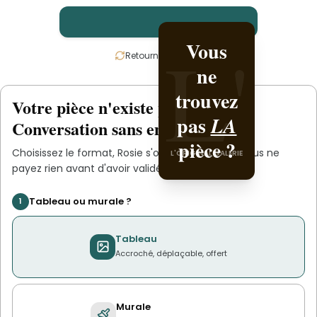
L'
L'
Vous
Créez-
Retournez la carte
ne
la
trouvez
avec
Votre pièce n'existe pas
.
encore
L'ORIGINAL PIECE OF
pas
.
Rosie
LA
Conversation sans engagement.
YOU
pièce ?
Choisissez le format,
Rosie
s'occupe du reste. Vous ne
L'ORIGINAL GALERIE
payez rien avant d'avoir validé le devis.
Tableau ou murale ?
1
Tableau
Accroché, déplaçable, offert
Murale