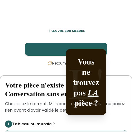
ŒUVRE SUR MESURE
L'
L'
Vous
Créez-
Retournez la carte
ne
la
trouvez
avec
Votre pièce n'existe pas
.
encore
L'ORIGINAL PIECE OF
pas
.
MJ
LA
Conversation sans engagement.
YOU
pièce ?
Choisissez le format,
MJ
s'occupe du reste. Vous ne payez
L'ORIGINAL GALERIE
rien avant d'avoir validé le devis.
Tableau ou murale ?
1