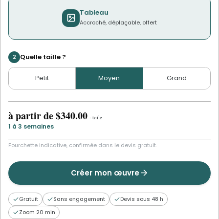
Tableau
Accroché, déplaçable, offert
Quelle taille ?
2
Petit
Moyen
Grand
à partir de
$340.00
·
toile
1 à 3 semaines
Fourchette indicative, confirmée dans le devis gratuit.
Créer mon œuvre
Gratuit
Sans engagement
Devis sous 48 h
Zoom 20 min