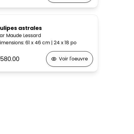
ulipes astrales
ar Maude Lessard
imensions
:
61 x 46
cm
|
24 x 18
po
580.00
Voir l'oeuvre