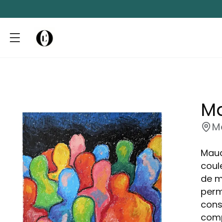
Ma
M
Maud
coul
de ma
perm
cons
comp