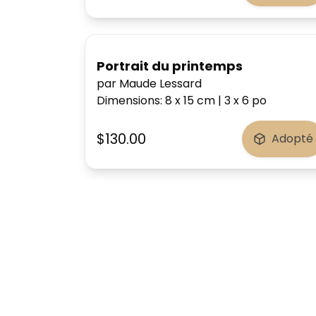
Portrait du printemps
par Maude Lessard
Dimensions
:
8 x 15
cm
|
3 x 6
po
$130.00
Adopté