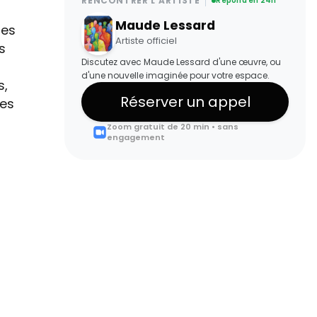
RENCONTRER L'ARTISTE
Répond en 24h
Maude Lessard
ses
Artiste officiel
s
Discutez avec Maude Lessard d'une œuvre, ou
d'une nouvelle imaginée pour votre espace.
s,
Réserver un appel
ses
Zoom gratuit de 20 min • sans
engagement