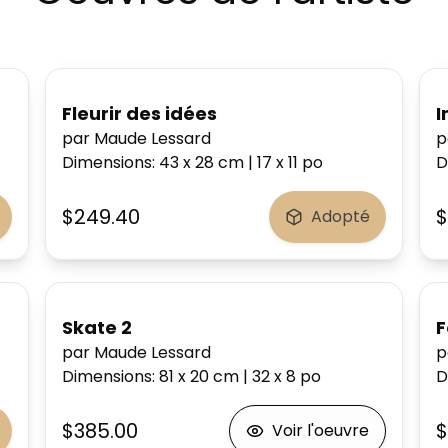
Fleurir des idées
I
par Maude Lessard
p
Dimensions
:
43 x 28
cm
|
17 x 11
po
D
$249.40
$
Adopté
Skate 2
F
par Maude Lessard
p
Dimensions
:
81 x 20
cm
|
32 x 8
po
D
$385.00
$
Voir l'oeuvre