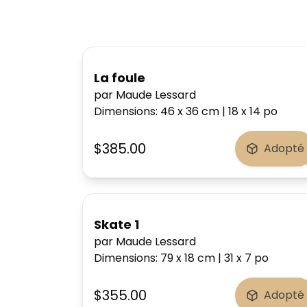
La foule
par Maude Lessard
Dimensions
:
46 x 36
cm
|
18 x 14
po
$385.00
Adopté
Skate 1
par Maude Lessard
Dimensions
:
79 x 18
cm
|
31 x 7
po
$355.00
Adopté