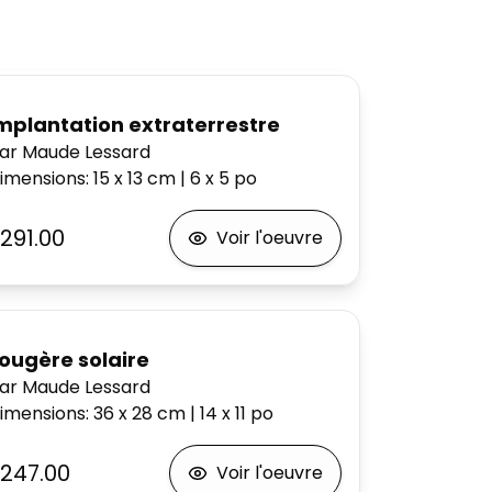
mplantation extraterrestre
ar Maude Lessard
imensions
:
15 x 13
cm
|
6 x 5
po
291.00
Voir l'oeuvre
ougère solaire
ar Maude Lessard
imensions
:
36 x 28
cm
|
14 x 11
po
247.00
Voir l'oeuvre