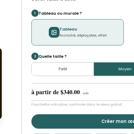
Tableau ou murale ?
1
Tableau
Accroché, déplaçable, offert
Quelle taille ?
2
Petit
Moyen
à partir de
$340.00
·
toile
U
Fourchette indicative, confirmée dans le devis gratuit.
Créer mon œ