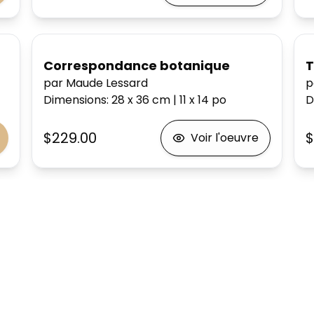
Correspondance botanique
T
par Maude Lessard
p
Dimensions
:
28 x 36
cm
|
11 x 14
po
D
$229.00
$
Voir l'oeuvre