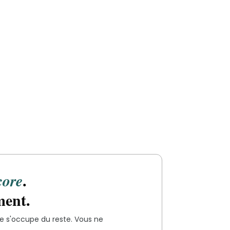
.
core
ment.
re
s'occupe du reste. Vous ne