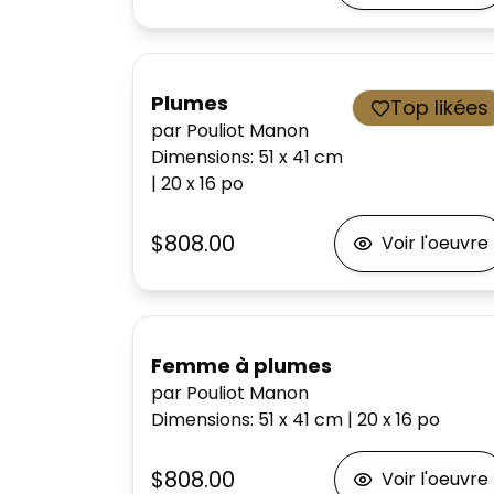
Plumes
Top likées
par Pouliot Manon
Dimensions
:
51 x 41
cm
|
20 x 16
po
$808.00
Voir l'oeuvre
Femme à plumes
par Pouliot Manon
Dimensions
:
51 x 41
cm
|
20 x 16
po
$808.00
Voir l'oeuvre