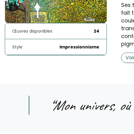
Ses 
fait 
coul
tran
Œuvres disponibles
24
cont
pigm
Style
Impressionnisme
Voi
“
Mon univers, où le