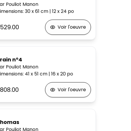
ar Pouliot Manon
imensions
:
30 x 61
cm
|
12 x 24
po
529.00
Voir l'oeuvre
rain n°4
ar Pouliot Manon
imensions
:
41 x 51
cm
|
16 x 20
po
808.00
Voir l'oeuvre
Thomas
ar Pouliot Manon