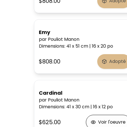
$808.00
Adopté
Emy
par Pouliot Manon
Dimensions
:
41 x 51
cm
|
16 x 20
po
$808.00
Adopté
Cardinal
par Pouliot Manon
Dimensions
:
41 x 30
cm
|
16 x 12
po
$625.00
Voir l'oeuvre