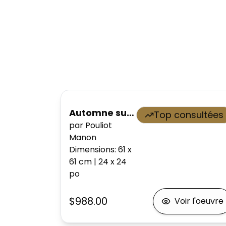
Automne sur l'île
Top consultées
par Pouliot
Manon
Dimensions
:
61 x
61
cm
|
24 x 24
po
$988.00
Voir l'oeuvre