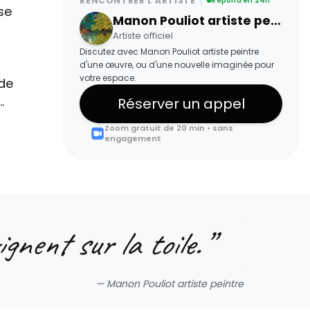
RENCONTRER L'ARTISTE
Répond en 24h
se
Manon Pouliot artiste peintre
Artiste officiel
Discutez avec Manon Pouliot artiste peintre
d'une œuvre, ou d'une nouvelle imaginée pour
votre espace.
de
.
Réserver un appel
Zoom gratuit de 20 min • sans
engagement
ignent sur la toile.
”
—
Manon Pouliot artiste peintre