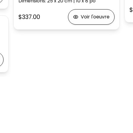
Dimensions
:
25 x 20
cm
|
10 x 8
po
$
$337.00
Voir l'oeuvre