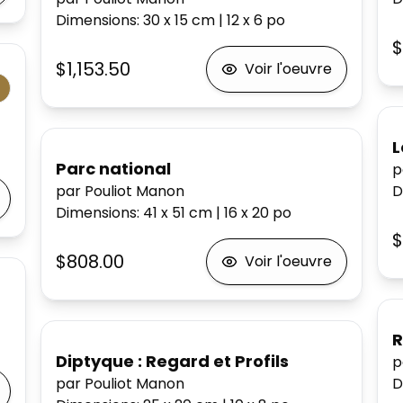
Dimensions
:
30 x 15
cm
|
12 x 6
po
$
$1,153.50
Voir l'oeuvre
L
Parc national
p
par Pouliot Manon
D
Dimensions
:
41 x 51
cm
|
16 x 20
po
$
$808.00
Voir l'oeuvre
R
Diptyque : Regard et Profils
p
par Pouliot Manon
D