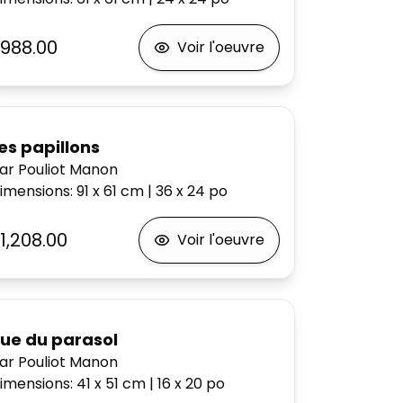
988.00
Voir l'oeuvre
es papillons
ar Pouliot Manon
imensions
:
91 x 61
cm
|
36 x 24
po
1,208.00
Voir l'oeuvre
ue du parasol
ar Pouliot Manon
imensions
:
41 x 51
cm
|
16 x 20
po