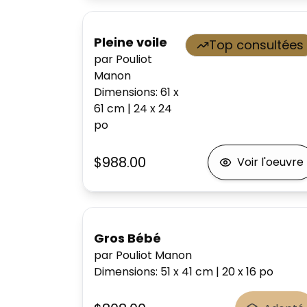
Pleine voile
Top consultées
par Pouliot
Manon
Dimensions
:
61 x
61
cm
|
24 x 24
po
$988.00
Voir l'oeuvre
Gros Bébé
par Pouliot Manon
Dimensions
:
51 x 41
cm
|
20 x 16
po