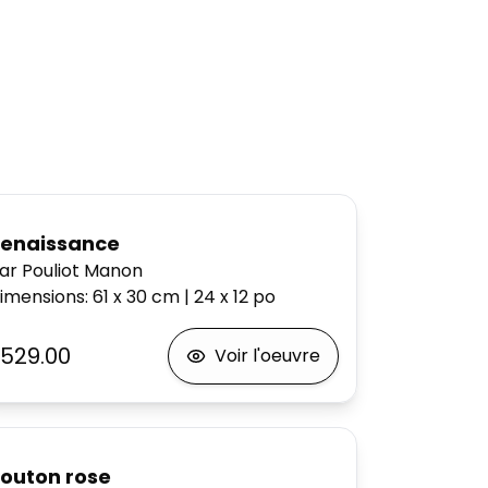
enaissance
ar Pouliot Manon
imensions
:
61 x 30
cm
|
24 x 12
po
529.00
Voir l'oeuvre
outon rose