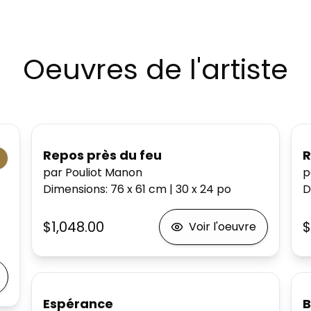
Oeuvres de l'artiste
Repos près du feu
R
par Pouliot Manon
p
Dimensions
:
76 x 61
cm
|
30 x 24
po
D
$1,048.00
$
Voir l'oeuvre
Espérance
B