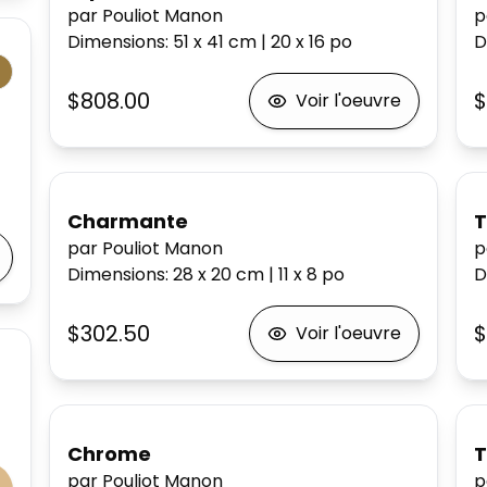
par Pouliot Manon
p
Dimensions
:
51 x 41
cm
|
20 x 16
po
D
$808.00
$
Voir l'oeuvre
Charmante
T
par Pouliot Manon
p
Dimensions
:
28 x 20
cm
|
11 x 8
po
D
$302.50
$
Voir l'oeuvre
Chrome
par Pouliot Manon
p