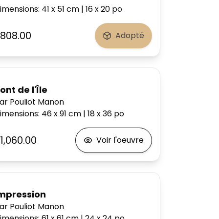
imensions
:
41 x 51
cm
|
16 x 20
po
808.00
Adopté
ont de l'Île
ar Pouliot Manon
imensions
:
46 x 91
cm
|
18 x 36
po
1,060.00
Voir l'oeuvre
mpression
ar Pouliot Manon
imensions
:
61 x 61
cm
|
24 x 24
po