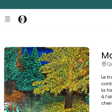
Ma
Q
Le t
cont
la fo
à l’a
cher