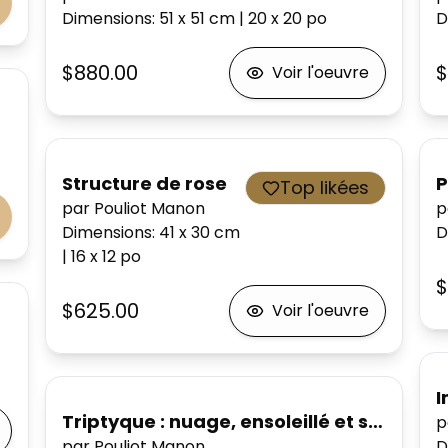
Dimensions
:
51 x 51
cm
|
20 x 20
po
D
$880.00
$
Voir l'oeuvre
Structure de rose
P
Top likées
par Pouliot Manon
p
Dimensions
:
41 x 30
cm
D
|
16 x 12
po
$
$625.00
Voir l'oeuvre
I
Triptyque : nuage, ensoleillé et souffle
p
par Pouliot Manon
D