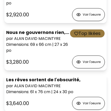
po
$2,920.00
Voir l'oeuvre
Nous ne gouvernons rien, mais nous façonnons tout,
Top likées
par ALAN DAVID MACINTYRE
Dimensions
:
69 x 66
cm
|
27 x 26
po
$3,280.00
Voir l'oeuvre
Les rêves sortent de l'obscurité,
par ALAN DAVID MACINTYRE
Dimensions
:
61 x 76
cm
|
24 x 30
po
$3,640.00
Voir l'oeuvre