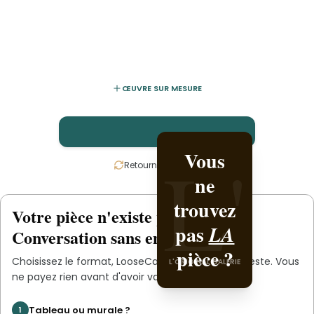
ŒUVRE SUR MESURE
L'
L'
Vous
Créez-la avec
Retournez la carte
ne
.
LooseCanine
L'ORIGINAL PIECE OF YOU
trouvez
Votre pièce n'existe pas
.
encore
pas
LA
Conversation sans engagement.
pièce ?
Choisissez le format,
LooseCanine
s'occupe du reste. Vous
L'ORIGINAL GALERIE
ne payez rien avant d'avoir validé le devis.
Tableau ou murale ?
1