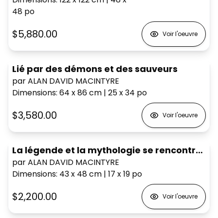
48
po
$5,880.00
Voir l'oeuvre
Lié par des démons et des sauveurs
par ALAN DAVID MACINTYRE
Dimensions
:
64 x 86
cm
|
25 x 34
po
$3,580.00
Voir l'oeuvre
La légende et la mythologie se rencontrent entre,
par ALAN DAVID MACINTYRE
Dimensions
:
43 x 48
cm
|
17 x 19
po
$2,200.00
Voir l'oeuvre