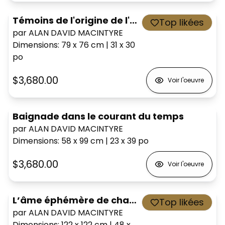
Témoins de l'origine de l'histoire,
Top likées
par ALAN DAVID MACINTYRE
Dimensions
:
79 x 76
cm
|
31 x 30
po
$3,680.00
Voir l'oeuvre
Baignade dans le courant du temps
par ALAN DAVID MACINTYRE
Dimensions
:
58 x 99
cm
|
23 x 39
po
$3,680.00
Voir l'oeuvre
L’âme éphémère de chaque instant
Top likées
par ALAN DAVID MACINTYRE
Dimensions
:
122 x 122
cm
|
48 x