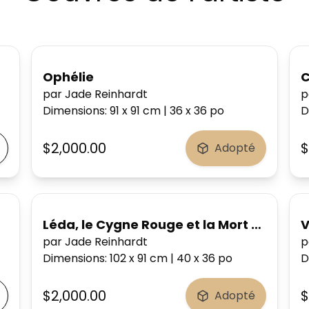
Ophélie
C
par Jade Reinhardt
p
Dimensions
:
91 x 91
cm
|
36 x 36
po
D
$2,000.00
$
Adopté
Léda, le Cygne Rouge et la Mort du Soleil
V
par Jade Reinhardt
p
Dimensions
:
102 x 91
cm
|
40 x 36
po
D
$2,000.00
$
Adopté