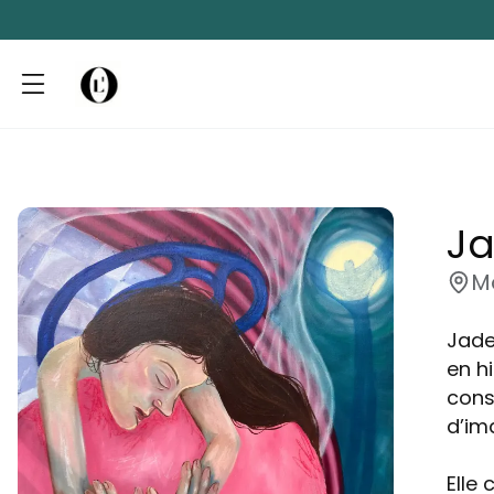
Ja
M
Jade
en hi
cons
d’im
Elle