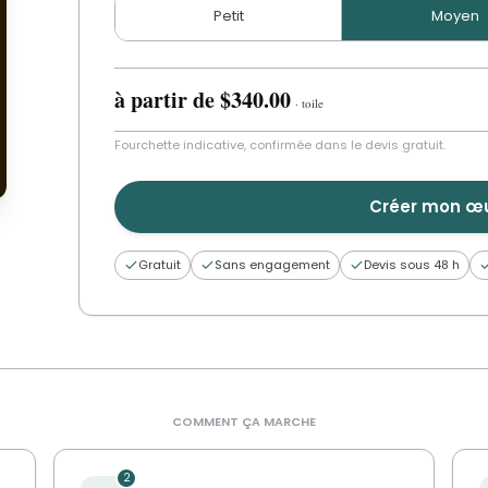
'
Petit
Moyen
c
dt
YOU
à partir de
$340.00
·
toile
Fourchette indicative, confirmée dans le devis gratuit.
Créer mon œ
Gratuit
Sans engagement
Devis sous 48 h
COMMENT ÇA MARCHE
2