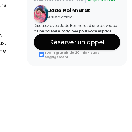
RENCONTRER L'ARTISTE
Répond en 24h
urs
Jade Reinhardt
Artiste officiel
Discutez avec Jade Reinhardt d'une œuvre, ou
d'une nouvelle imaginée pour votre espace.
s
Réserver un appel
ux,
une
Zoom gratuit de 20 min • sans
engagement