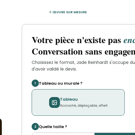
ŒUVRE SUR MESURE
Votre pièce n'existe pas
en
Conversation sans engage
Choisissez le format,
Jade Reinhardt
s'occupe du 
d'avoir validé le devis.
Tableau ou murale ?
1
Tableau
Accroché, déplaçable, offert
Quelle taille ?
2
a