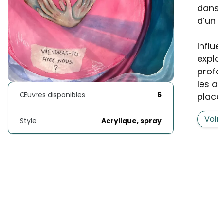
dans
d’un
Infl
explo
prof
les 
Œuvres disponibles
6
place
Voi
Style
Acrylique, spray