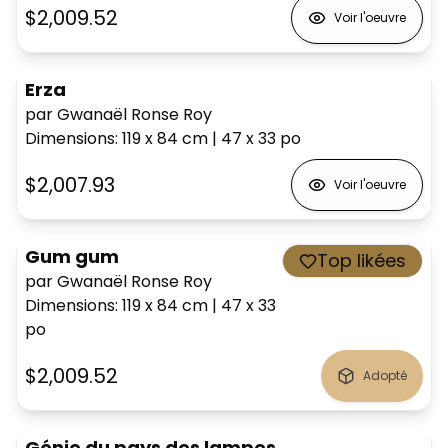
$2,009.52
Voir l'oeuvre
Erza
par Gwanaël Ronse Roy
Dimensions
:
119 x 84
cm
|
47 x 33
po
$2,007.93
Voir l'oeuvre
Gum gum
Top likées
par Gwanaël Ronse Roy
Dimensions
:
119 x 84
cm
|
47 x 33
po
$2,009.52
Adopté
Génie du pays des lampes