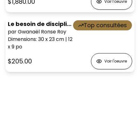
$1,880.00
Voir l'oeuvre
Le besoin de discipline
Top consultées
par Gwanaël Ronse Roy
Dimensions
:
30 x 23
cm
|
12
x 9
po
$205.00
Voir l'oeuvre