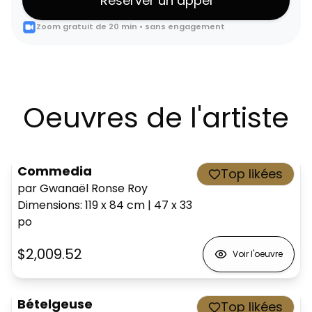
Réserver un appel
Zoom gratuit de 20 min • sans engagement
Oeuvres de l'artiste
Commedia
Top likées
par Gwanaël Ronse Roy
Dimensions
:
119 x 84
cm
|
47 x 33
po
$2,009.52
Voir l'oeuvre
Bételgeuse
Top likées