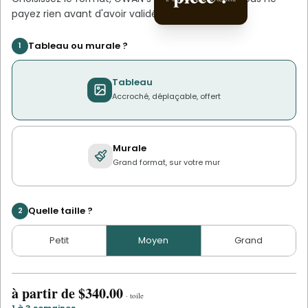
payez rien avant d'avoir validé le devis.
Tableau ou murale ?
1
Tableau
Accroché, déplaçable, offert
Murale
Grand format, sur votre mur
Quelle taille ?
2
Petit
Moyen
Grand
à partir de
$340.00
·
toile