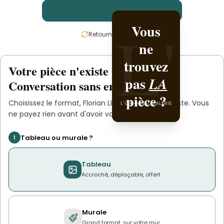
L'
L'
Vous
Créez-
Retournez la carte
ne
la avec
trouvez
Florian
Votre pièce n'existe pas
.
encore
pas
.
LIBER
LA
Conversation sans engagement.
L'ORIGINAL PIECE OF YOU
pièce ?
Choisissez le format,
Florian LIBER
s'occupe du reste. Vous
L'ORIGINAL GALERIE
ne payez rien avant d'avoir validé le devis.
Tableau ou murale ?
1
Tableau
Accroché, déplaçable, offert
Murale
Grand format, sur votre mur