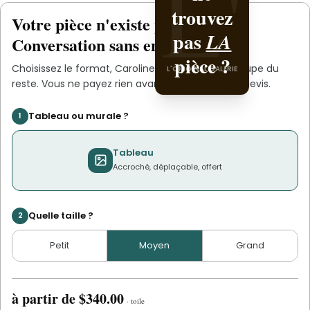
L'
L'
trouvez
Caroline
Votre pièce n'existe pas
.
encore
pas
Chrétien
LA
Conversation sans engagement.
pièce ?
.
Art
Choisissez le format,
Caroline Chrétien Art
s'occupe du
L'ORIGINAL GALERIE
L'ORIGINAL PIECE OF YOU
reste. Vous ne payez rien avant d'avoir validé le devis.
Tableau ou murale ?
1
Tableau
Accroché, déplaçable, offert
Quelle taille ?
2
Petit
Moyen
Grand
à partir de
$340.00
·
toile