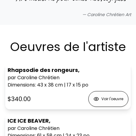
—
Caroline Chrétien Art
Oeuvres de l'artiste
Rhapsodie des rongeurs,
par Caroline Chrétien
Dimensions
:
43 x 38
cm
|
17 x 15
po
$340.00
Voir l'oeuvre
ICE ICE BEAVER,
par Caroline Chrétien
Dimensions
:
61 x 58
cm
|
24 x 23
po