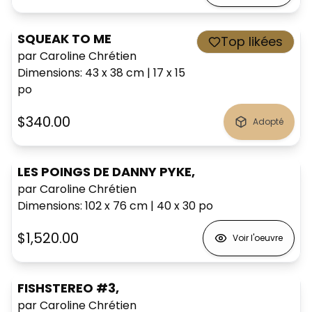
SQUEAK TO ME
Top likées
par Caroline Chrétien
Dimensions
:
43 x 38
cm
|
17 x 15
po
$340.00
Adopté
LES POINGS DE DANNY PYKE,
par Caroline Chrétien
Dimensions
:
102 x 76
cm
|
40 x 30
po
$1,520.00
Voir l'oeuvre
FISHSTEREO #3,
par Caroline Chrétien