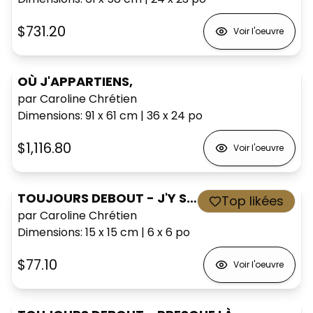
$731.20
Voir l'oeuvre
OÙ J'APPARTIENS,
par Caroline Chrétien
Dimensions
:
91 x 61
cm
|
36 x 24
po
$1,116.80
Voir l'oeuvre
TOUJOURS DEBOUT - J'Y SUIS ARRIVÉ,
Top likées
par Caroline Chrétien
Dimensions
:
15 x 15
cm
|
6 x 6
po
$77.10
Voir l'oeuvre